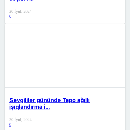
20 İyul, 2024
0
Sevgililər günündə Tapo ağıllı
işıqlandırma i…
20 İyul, 2024
0