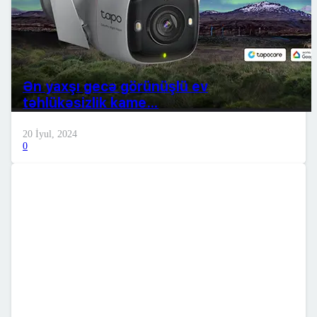
Ən yaxşı gecə görünüşlü ev
təhlükəsizlik kame…
20 İyul, 2024
0