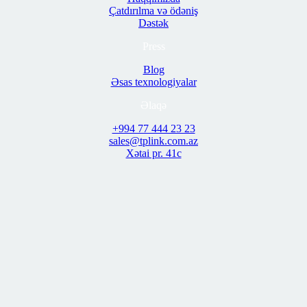
Çatdırılma və ödəniş
Dəstək
Press
Blog
Əsas texnologiyalar
Əlaqə
+994 77 444 23 23
sales@tplink.com.az
Xətai pr. 41c