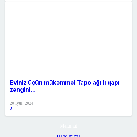
Eviniz üçün mükəmməl Tapo ağıllı qapı
zəngini…
20 İyul, 2024
0
Məlumat
Haqqımızda