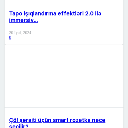
Tapo işıqlandırma effektləri 2.0 ilə
immersiv…
20 İyul, 2024
0
Çöl şəraiti üçün smart rozetka necə
seçilir?…