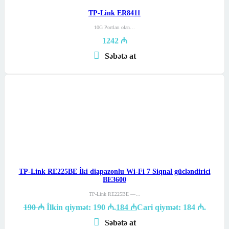
TP-Link ER8411
10G Portları olan…
1242
₼
Səbətə at
TP-Link RE225BE İki diapazonlu Wi-Fi 7 Siqnal gücləndirici
BE3600
TP-Link RE225BE —…
190
₼
İlkin qiymət: 190 ₼.
184
₼
Cari qiymət: 184 ₼.
Səbətə at