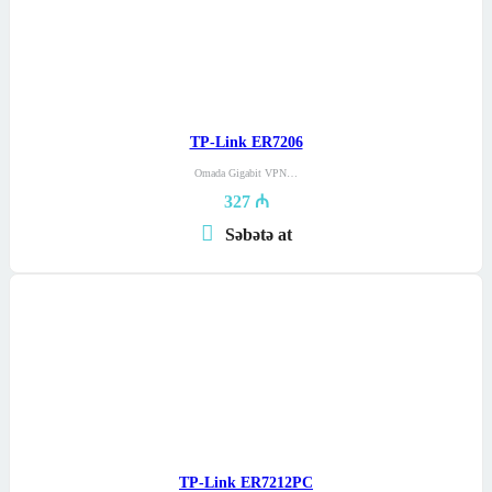
TP-Link ER7206
Omada Gigabit VPN…
327
₼
Səbətə at
TP-Link ER7212PC