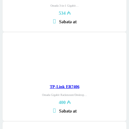
Omada 3-in-1 Gigabit…
534
₼
Səbətə at
TP-Link ER7406
Omada Gigabit Rackmount/Desktop…
400
₼
Səbətə at