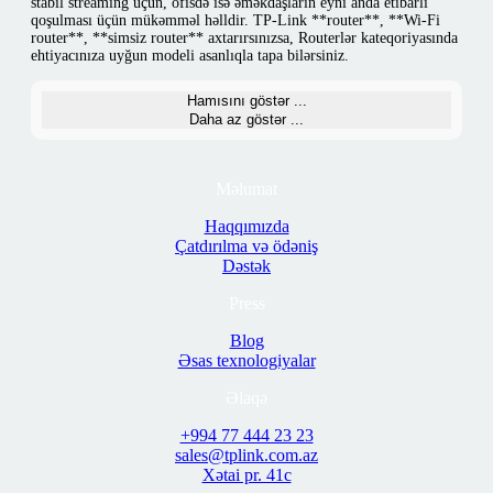
stabil streaming üçün, ofisdə isə əməkdaşların eyni anda etibarlı
qoşulması üçün mükəmməl həlldir. TP-Link **router**, **Wi‑Fi
router**, **simsiz router** axtarırsınızsa, Routerlər kateqoriyasında
ehtiyacınıza uyğun modeli asanlıqla tapa bilərsiniz.
Hamısını göstər ...
Daha az göstər ...
Məlumat
Haqqımızda
Çatdırılma və ödəniş
Dəstək
Press
Blog
Əsas texnologiyalar
Əlaqə
+994 77 444 23 23
sales@tplink.com.az
Xətai pr. 41c