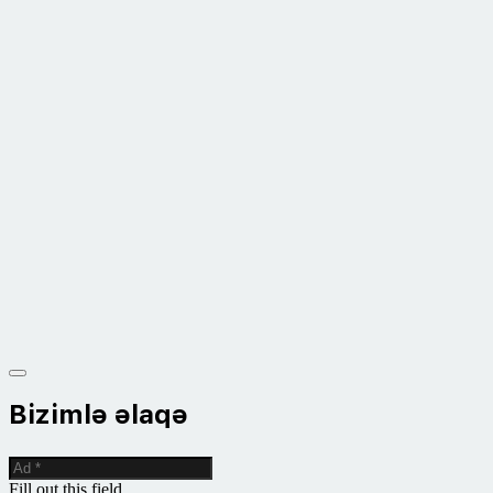
Bizimlə əlaqə
Fill out this field