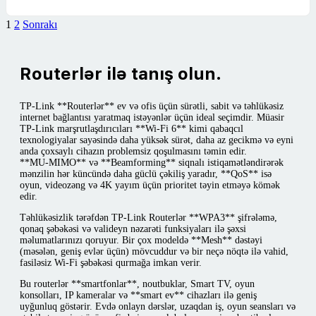
1
2
Sonrakı
Routerlər ilə tanış olun.
TP-Link **Routerlər** ev və ofis üçün sürətli, sabit və təhlükəsiz
internet bağlantısı yaratmaq istəyənlər üçün ideal seçimdir. Müasir
TP-Link marşrutlaşdırıcıları **Wi‑Fi 6** kimi qabaqcıl
texnologiyalar sayəsində daha yüksək sürət, daha az gecikmə və eyni
anda çoxsaylı cihazın problemsiz qoşulmasını təmin edir.
**MU‑MIMO** və **Beamforming** siqnalı istiqamətləndirərək
mənzilin hər küncündə daha güclü çəkiliş yaradır, **QoS** isə
oyun, videozəng və 4K yayım üçün prioritet təyin etməyə kömək
edir.
Təhlükəsizlik tərəfdən TP-Link Routerlər **WPA3** şifrələmə,
qonaq şəbəkəsi və valideyn nəzarəti funksiyaları ilə şəxsi
məlumatlarınızı qoruyur. Bir çox modeldə **Mesh** dəstəyi
(məsələn, geniş evlər üçün) mövcuddur və bir neçə nöqtə ilə vahid,
fasiləsiz Wi‑Fi şəbəkəsi qurmağa imkan verir.
Bu routerlər **smartfonlar**, noutbuklar, Smart TV, oyun
konsolları, IP kameralar və **smart ev** cihazları ilə geniş
uyğunluq göstərir. Evdə onlayn dərslər, uzaqdan iş, oyun seansları və