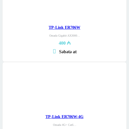
TP-Link ER706W
Omada Gigabit AX3000…
400
₼
Səbətə at
TP-Link ER706W-4G
Omada 4G+ Cat6…