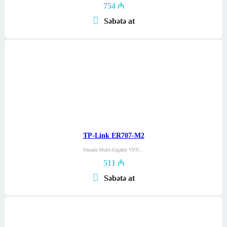
754
₼
Səbətə at
TP-Link ER707-M2
Omada Multi-Gigabit VPN…
511
₼
Səbətə at