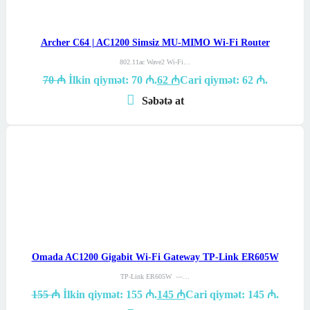
Archer C64 | AC1200 Simsiz MU-MIMO Wi-Fi Router
802.11ac Wave2 Wi-Fi…
70
₼
İlkin qiymət: 70 ₼.
62
₼
Cari qiymət: 62 ₼.
Səbətə at
Omada AC1200 Gigabit Wi-Fi Gateway TP-Link ER605W
TP-Link ER605W —…
155
₼
İlkin qiymət: 155 ₼.
145
₼
Cari qiymət: 145 ₼.