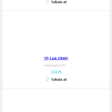
Səbətə at
TP-Link ER605
Omada Gigabit VPN…
124
₼
Səbətə at