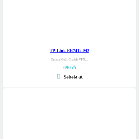
TP-Link ER7412-M2
Omada Multi-Gigabit VPN…
690
₼
Səbətə at