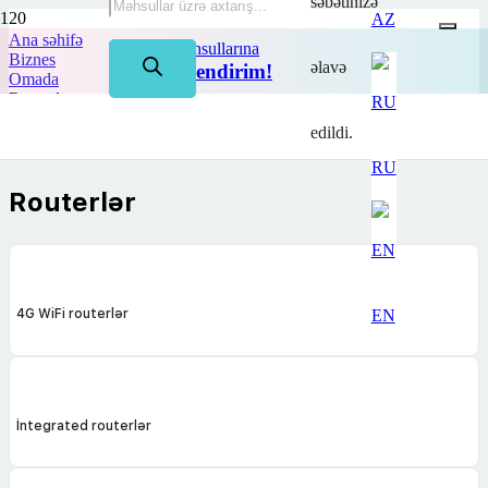
səbətinizə
AZ
Ana səhifə
TP-Link məhsullarına
Biznes
əlavə
50%-dək endirim!
Omada
Routerlər
edildi.
RU
Routerlər
EN
4G WiFi routerlər
İntegrated routerlər