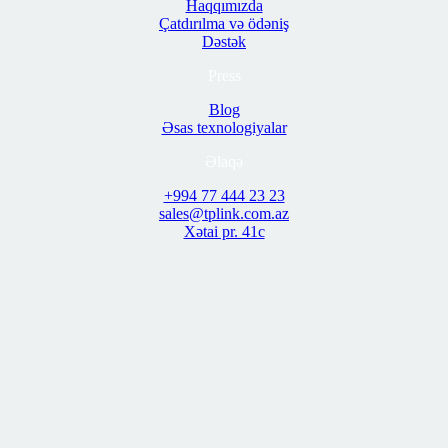
Haqqımızda
Çatdırılma və ödəniş
Dəstək
Press
Blog
Əsas texnologiyalar
Əlaqə
+994 77 444 23 23
sales@tplink.com.az
Xətai pr. 41c