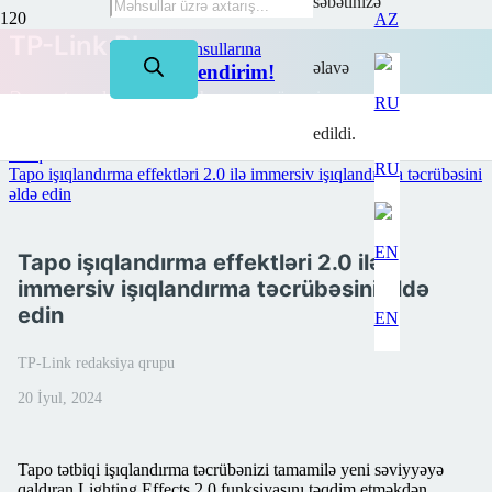
səbətinizə
AZ
TP-Link Bloq
TP-Link məhsullarına
əlavə
50%-dək endirim!
Ən son texnologiyanı və daha çoxunu öyrənin
edildi.
Ana səhifə
Bloq
RU
Tapo işıqlandırma effektləri 2.0 ilə immersiv işıqlandırma təcrübəsini
əldə edin
Tapo işıqlandırma effektləri 2.0 ilə
immersiv işıqlandırma təcrübəsini əldə
edin
EN
TP-Link redaksiya qrupu
20 İyul, 2024
Tapo tətbiqi işıqlandırma təcrübənizi tamamilə yeni səviyyəyə
qaldıran Lighting Effects 2.0 funksiyasını təqdim etməkdən