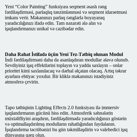
Yeni “Color Painting” funksiyası seqment əsaslı rəng
fərdiləşdirməsi, parlaqlıq tənzimlənməsi və seqment idarəetməsi
imkanı verir. Məkanınızı parlaq rənglərlə boyayaraq
yaradıcılığınızı ifadə edin. Tam nəzarəti ələ alın və
işıqlandırmanızı unikal və cazibədar edin.
Daha Rahat İstifadə üçün Yeni Tez-Tətbiq olunan Modul
İndi fərdiləşdirməni daha da asanlaşdıran modullar əlavə olunub.
Sevdiyiniz işıq effektlərini toplayın və yadda saxlayın – onlar
prioritet kimi saxlanılacaq və dərhal əlçatan olacaq. Artıq təkrar
ayarlara ehtiyac yoxdur. Bir kliklə məkanınızı istədiyiniz
atmosferə çevirin.
Tapo tətbiqinin Lighting Effects 2.0 funksiyası ilə immersiv
işıqlandırmanın gücünü hiss edin. Atmosferik səhnələrin
müxtəlifliyini araşdırın, fərdiləşdirmədə yaradıcılığınızı göstərin
və optimallaşdırılmış modulların rahatlığından faydalanın.
İşıqlandırma təcrübənizi bu gün təkmilləşdirin və valehedici işıq
dünyasına qərq olun.