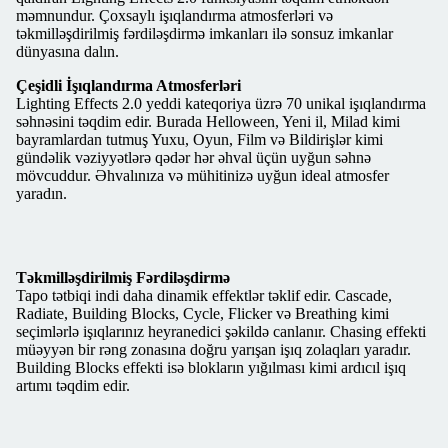
məmnundur. Çoxsaylı işıqlandırma atmosferləri və
təkmilləşdirilmiş fərdiləşdirmə imkanları ilə sonsuz imkanlar
dünyasına dalın.
Çeşidli İşıqlandırma Atmosferləri
Lighting Effects 2.0 yeddi kateqoriya üzrə 70 unikal işıqlandırma
səhnəsini təqdim edir. Burada Helloween, Yeni il, Milad kimi
bayramlardan tutmuş Yuxu, Oyun, Film və Bildirişlər kimi
gündəlik vəziyyətlərə qədər hər əhval üçün uyğun səhnə
mövcuddur. Əhvalınıza və mühitinizə uyğun ideal atmosfer
yaradın.
Təkmilləşdirilmiş Fərdiləşdirmə
Tapo tətbiqi indi daha dinamik effektlər təklif edir. Cascade,
Radiate, Building Blocks, Cycle, Flicker və Breathing kimi
seçimlərlə işıqlarınız heyranedici şəkildə canlanır. Chasing effekti
müəyyən bir rəng zonasına doğru yarışan işıq zolaqları yaradır.
Building Blocks effekti isə blokların yığılması kimi ardıcıl işıq
artımı təqdim edir.