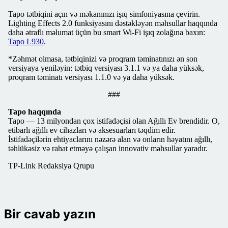
Tapo tətbiqini açın və məkanınızı işıq simfoniyasına çevirin.
Lighting Effects 2.0 funksiyasını dəstəkləyən məhsullar haqqında
daha ətraflı məlumat üçün bu smart Wi-Fi işıq zolağına baxın:
Tapo L930
.
*Zəhmət olmasa, tətbiqinizi və proqram təminatınızı ən son
versiyaya yeniləyin: tətbiq versiyası 3.1.1 və ya daha yüksək,
proqram təminatı versiyası 1.1.0 və ya daha yüksək.
###
Tapo haqqında
Tapo — 13 milyondan çox istifadəçisi olan Ağıllı Ev brendidir. O,
etibarlı ağıllı ev cihazları və aksesuarları təqdim edir.
İstifadəçilərin ehtiyaclarını nəzərə alan və onların həyatını ağıllı,
təhlükəsiz və rahat etməyə çalışan innovativ məhsullar yaradır.
TP-Link Redaksiya Qrupu
Bir cavab yazın