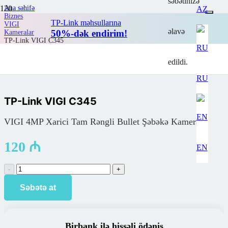
səbətinizə
Ana səhifə
AZ
Biznes
TP-Link məhsullarına
VIGI
əlavə
50%-dək endirim!
Kameralar
TP-Link VIGI C345
edildi.
RU
TP-Link VIGI C345
VIGI 4MP Xarici Tam Rəngli Bullet Şəbəkə Kamerası
120
₼
EN
TP-
Link
VIGI
Səbətə at
C345
miqdar
Birbank ilə hissəli ödəniş