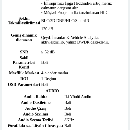
• İnfraqırmızı İşığa Həddindən artıq məruz
qalmanın qarşısını alın
• Müştəri Proqramı ilə tənzimlənən HLC
Şəklin
BLC/3D DNR/HLC/SmartIR
Təkmilləşdirilməsi
120 dB
Geniş dinamik
Qeyd: İnsanlar & Vehicle Analytics
diapazon
aktivləşdirilib, yalnız DWDR dəstəklənir.
SNR
≥ 52 dB
Şəkil
Parametrləri
Bəli
Keçid
Məxfilik Maskası
4-ə qədər maska
ROI
1 Region
OSD Parametrləri
Bəli
AUDIO
Audio Rabitə
İki Yönlü Audio
Audio Daxiletmə
Bəli
Audio Çıxış
Bəli
Audio Sıxılma
Bəli
Audio Seçmə Tezliyi
8KHz
Ətrafdakı səs-küyün filtrasiyası
Bəli