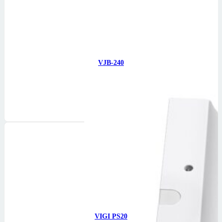
VJB-240
VIGI Şəbəkə Kamerası…
32
₼
Səbətə at
VIGI PS20