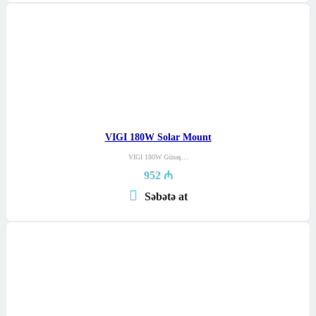
VIGI 180W Solar Mount
VIGI 180W Günəş…
952
₼
Səbətə at