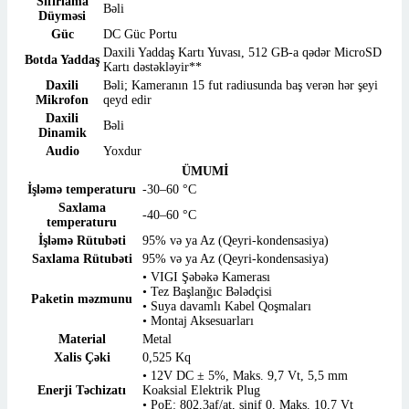
Sıfırlama
Bəli
Düyməsi
Güc
DC Güc Portu
Daxili Yaddaş Kartı Yuvası, 512 GB-a qədər MicroSD
Botda Yaddaş
Kartı dəstəkləyir**
Daxili
Bəli; Kameranın 15 fut radiusunda baş verən hər şeyi
Mikrofon
qeyd edir
Daxili
Bəli
Dinamik
Audio
Yoxdur
ÜMUMİ
İşləmə temperaturu
-30–60 °C
Saxlama
-40–60 °C
temperaturu
İşləmə Rütubəti
95% və ya Az (Qeyri-kondensasiya)
Saxlama Rütubəti
95% və ya Az (Qeyri-kondensasiya)
• VIGI Şəbəkə Kamerası
• Tez Başlanğıc Bələdçisi
Paketin məzmunu
• Suya davamlı Kabel Qoşmaları
• Montaj Aksesuarları
Material
Metal
Xalis Çəki
0,525 Kq
• 12V DC ± 5%, Maks. 9,7 Vt, 5,5 mm
Enerji Təchizatı
Koaksial Elektrik Plug
• PoE: 802,3af/at, sinif 0, Maks. 10,7 Vt