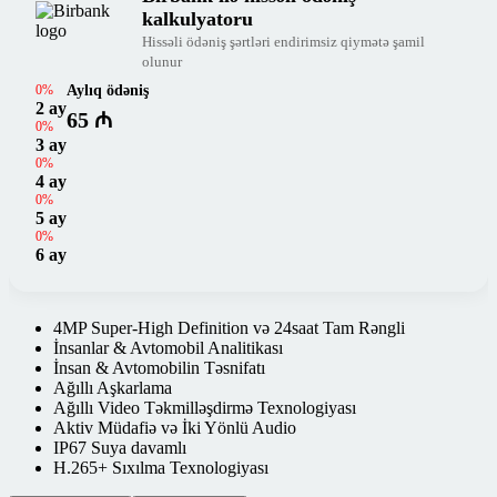
kalkulyatoru
Hissəli ödəniş şərtləri endirimsiz qiymətə şamil
olunur
0%
Aylıq ödəniş
2 ay
65 ₼
0%
3 ay
0%
4 ay
0%
5 ay
0%
6 ay
4MP Super-High Definition və 24saat Tam Rəngli
İnsanlar & Avtomobil Analitikası
İnsan & Avtomobilin Təsnifatı
Ağıllı Aşkarlama
Ağıllı Video Təkmilləşdirmə Texnologiyası
Aktiv Müdafiə və İki Yönlü Audio
IP67 Suya davamlı
H.265+ Sıxılma Texnologiyası