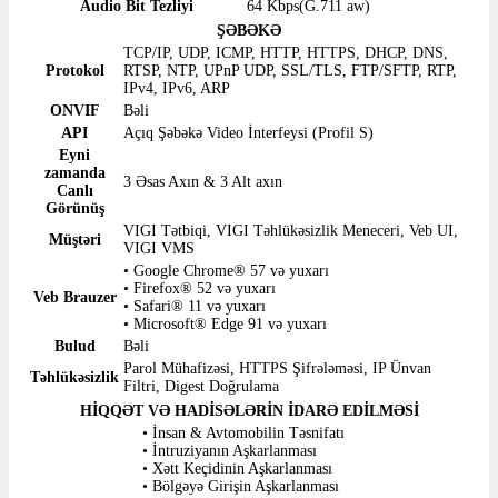
Audio Bit Tezliyi
64 Kbps(G.711 aw)
ŞƏBƏKƏ
TCP/IP, UDP, ICMP, HTTP, HTTPS, DHCP, DNS,
Protokol
RTSP, NTP, UPnP UDP, SSL/TLS, FTP/SFTP, RTP,
IPv4, IPv6, ARP
ONVIF
Bəli
API
Açıq Şəbəkə Video İnterfeysi (Profil S)
Eyni
zamanda
3 Əsas Axın & 3 Alt axın
Canlı
Görünüş
VIGI Tətbiqi, VIGI Təhlükəsizlik Meneceri, Veb UI,
Müştəri
VIGI VMS
• Google Chrome® 57 və yuxarı
• Firefox® 52 və yuxarı
Veb Brauzer
• Safari® 11 və yuxarı
• Microsoft® Edge 91 və yuxarı
Bulud
Bəli
Parol Mühafizəsi, HTTPS Şifrələməsi, IP Ünvan
Təhlükəsizlik
Filtri, Digest Doğrulama
HİQQƏT VƏ HADİSƏLƏRİN İDARƏ EDİLMƏSİ
• İnsan & Avtomobilin Təsnifatı
• İntruziyanın Aşkarlanması
• Xətt Keçidinin Aşkarlanması
• Bölgəyə Girişin Aşkarlanması