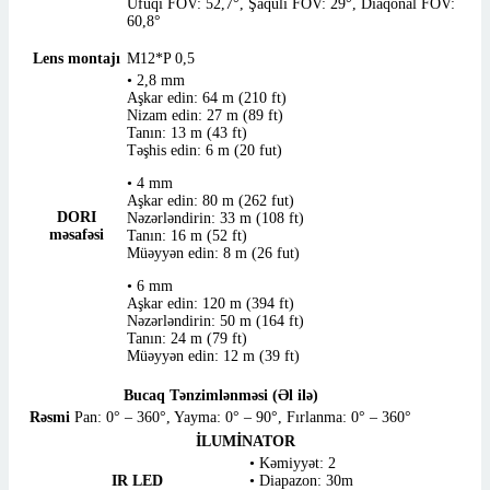
Üfüqi FOV: 52,7°, Şaquli FOV: 29°, Diaqonal FOV:
60,8°
Lens montajı
M12*P 0,5
• 2,8 mm
Aşkar edin: 64 m (210 ft)
Nizam edin: 27 m (89 ft)
Tanın: 13 m (43 ft)
Təşhis edin: 6 m (20 fut)
• 4 mm
Aşkar edin: 80 m (262 fut)
DORI
Nəzərləndirin: 33 m (108 ft)
məsafəsi
Tanın: 16 m (52 ​​ft)
Müəyyən edin: 8 m (26 fut)
• 6 mm
Aşkar edin: 120 m (394 ft)
Nəzərləndirin: 50 m (164 ft)
Tanın: 24 m (79 ft)
Müəyyən edin: 12 m (39 ft)
Bucaq Tənzimlənməsi (Əl ilə)
Rəsmi
Pan: 0° – 360°, Yayma: 0° – 90°, Fırlanma: 0° – 360°
İLUMİNATOR
• Kəmiyyət: 2
IR LED
• Diapazon: 30m