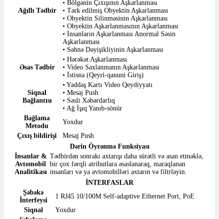
• Bölgənin Çıxışının Aşkarlanması
Ağıllı Tədbir
• Tərk edilmiş Obyektin Aşkarlanması
• Obyektin Silinməsinin Aşkarlanması
• Obyektin Aşkarlanmasının Aşkarlanması
• İnsanların Aşkarlanması Anormal Səsin
Aşkarlanması
• Səhnə Dəyişikliyinin Aşkarlanması
• Hərəkət Aşkarlanması
Əsas Tədbir
• Video Saxlanmanın Aşkarlanması
• İstisna (Qeyri-qanuni Giriş)
• Yaddaş Kartı Video Qeydiyyatı
Siqnal
• Mesaj Push
Bağlantısı
• Səsli Xəbərdarlıq
• Ağ İşıq Yanıb-sönür
Bağlama
Yoxdur
Metodu
Çıxış bildirişi
Mesaj Push
Dərin Öyrənmə Funksiyası
İnsanlar &
Tədbirdən sonrakı axtarışı daha sürətli və asan etməklə,
Avtomobil
bir çox fərqli atributlara əsaslanaraq, maraqlanan
Analitikası
insanları və ya avtomobilləri axtarın və filtrləyin.
İNTERFASLAR
Şəbəkə
1 RJ45 10/100M Self-adaptive Ethernet Port, PoE
İnterfeysi
Siqnal
Yoxdur