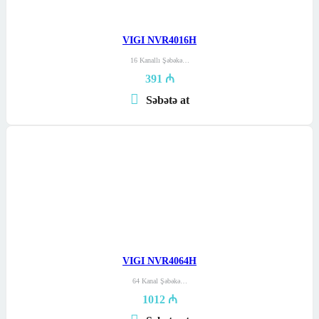
VIGI NVR4016H
16 Kanallı Şəbəkə…
391
₼
Səbətə at
VIGI NVR4064H
64 Kanal Şəbəkə…
1012
₼