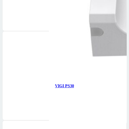
Günəş Paneli olmayan…
814
₼
Səbətə at
VIGI PS30
Günəş Paneli olmayan…
1086
₼
Səbətə at