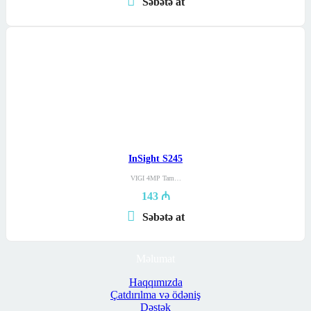
Səbətə at
InSight S245
VIGI 4MP Tam…
143
₼
Səbətə at
Məlumat
Haqqımızda
Çatdırılma və ödəniş
Dəstək