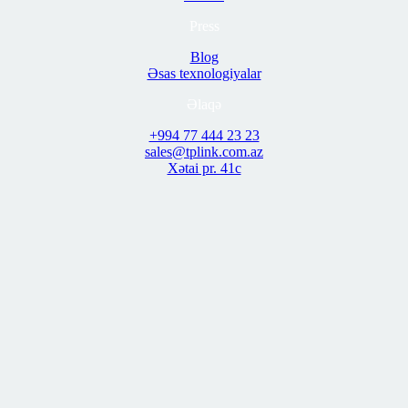
Press
Blog
Əsas texnologiyalar
Əlaqə
+994 77 444 23 23
sales@tplink.com.az
Xətai pr. 41c