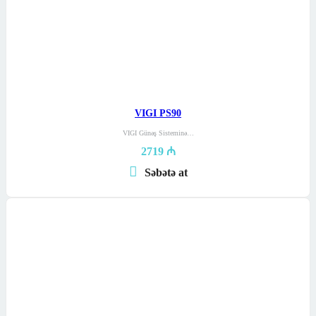
VIGI PS90
VIGI Günəş Sisteminə…
2719
₼
Səbətə at