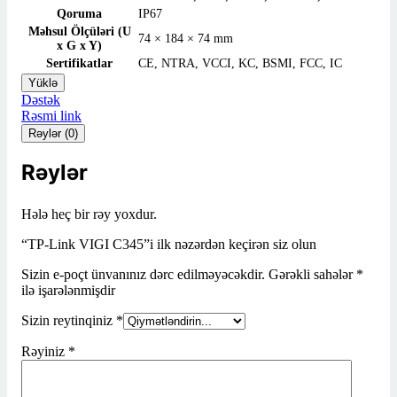
Qoruma
IP67
Məhsul Ölçüləri (U
74 × 184 × 74 mm
x G x Y)
Sertifikatlar
CE, NTRA, VCCI, KC, BSMI, FCC, IC
Yüklə
Dəstək
Rəsmi link
Rəylər (0)
Rəylər
Hələ heç bir rəy yoxdur.
“TP-Link VIGI C345”i ilk nəzərdən keçirən siz olun
Sizin e-poçt ünvanınız dərc edilməyəcəkdir.
Gərəkli sahələr
*
ilə işarələnmişdir
Sizin reytinqiniz
*
Rəyiniz
*