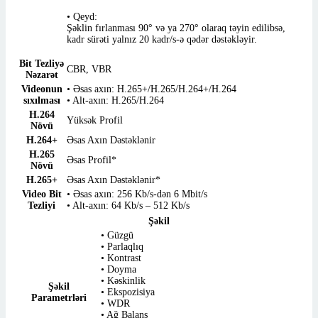
• Qeyd:
Şəklin fırlanması 90° və ya 270° olaraq təyin edilibsə,
kadr sürəti yalnız 20 kadr/s-ə qədər dəstəkləyir.
Bit Tezliyə
CBR, VBR
Nəzarət
Videonun
• Əsas axın: H.265+/H.265/H.264+/H.264
sıxılması
• Alt-axın: H.265/H.264
H.264
Yüksək Profil
Növü
H.264+
Əsas Axın Dəstəklənir
H.265
Əsas Profil*
Növü
H.265+
Əsas Axın Dəstəklənir*
Video Bit
• Əsas axın: 256 Kb/s-dən 6 Mbit/s
Tezliyi
• Alt-axın: 64 Kb/s – 512 Kb/s
Şəkil
• Güzgü
• Parlaqlıq
• Kontrast
• Doyma
• Kəskinlik
Şəkil
• Ekspozisiya
Parametrləri
• WDR
• Ağ Balans