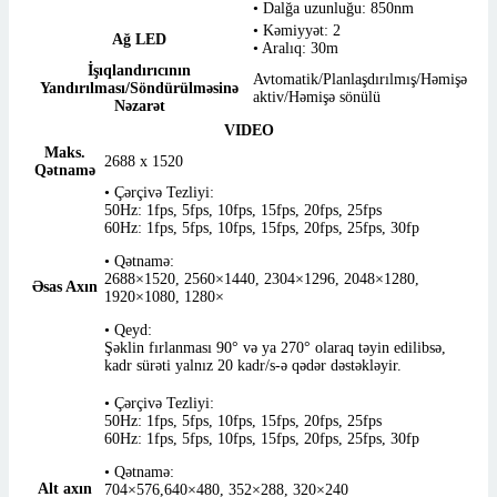
• Dalğa uzunluğu: 850nm
• Kəmiyyət: 2
Ağ LED
• Aralıq: 30m
İşıqlandırıcının
Avtomatik/Planlaşdırılmış/Həmişə
Yandırılması/Söndürülməsinə
aktiv/Həmişə sönülü
Nəzarət
VIDEO
Maks.
2688 x 1520
Qətnamə
• Çərçivə Tezliyi:
50Hz: 1fps, 5fps, 10fps, 15fps, 20fps, 25fps
60Hz: 1fps, 5fps, 10fps, 15fps, 20fps, 25fps, 30fp
• Qətnamə:
2688×1520, 2560×1440, 2304×1296, 2048×1280,
Əsas Axın
1920×1080, 1280×
• Qeyd:
Şəklin fırlanması 90° və ya 270° olaraq təyin edilibsə,
kadr sürəti yalnız 20 kadr/s-ə qədər dəstəkləyir.
• Çərçivə Tezliyi:
50Hz: 1fps, 5fps, 10fps, 15fps, 20fps, 25fps
60Hz: 1fps, 5fps, 10fps, 15fps, 20fps, 25fps, 30fp
• Qətnamə:
Alt axın
704×576,640×480, 352×288, 320×240