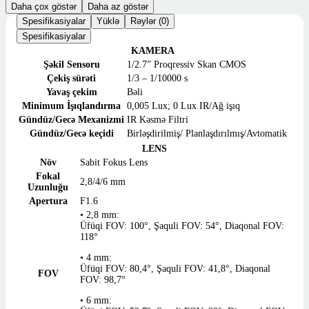
Daha çox göstər
Daha az göstər
Spesifikasiyalar
Yüklə
Rəylər (0)
Spesifikasiyalar
KAMERA
Şəkil Sensoru
1/2.7” Proqressiv Skan CMOS
Çekiş sürəti
1/3 – 1/10000 s
Yavaş çekim
Bəli
Minimum İşıqlandırma
0,005 Lux; 0 Lux IR/Ağ işıq
Gündüz/Gecə Mexanizmi
IR Kəsmə Filtri
Gündüz/Gecə keçidi
Birləşdirilmiş/ Planlaşdırılmış/Avtomatik
LENS
Növ
Sabit Fokus Lens
Fokal
2,8/4/6 mm
Uzunluğu
Apertura
F1.6
• 2,8 mm:
Üfüqi FOV: 100°, Şaquli FOV: 54°, Diaqonal FOV:
118°
• 4 mm:
Üfüqi FOV: 80,4°, Şaquli FOV: 41,8°, Diaqonal
FOV
FOV: 98,7°
• 6 mm: