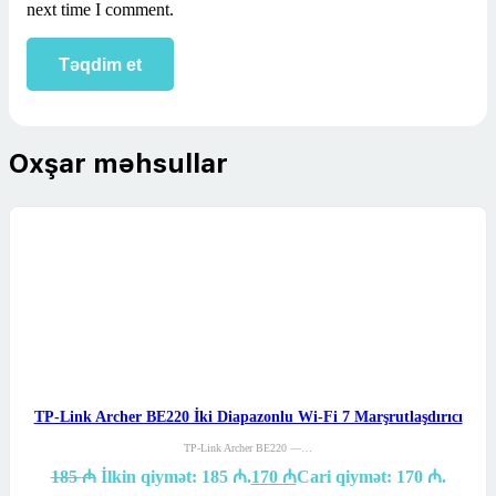
next time I comment.
Oxşar məhsullar
TP-Link Archer BE220 İki Diapazonlu Wi-Fi 7 Marşrutlaşdırıcı
TP-Link Archer BE220 —…
185
₼
İlkin qiymət: 185 ₼.
170
₼
Cari qiymət: 170 ₼.