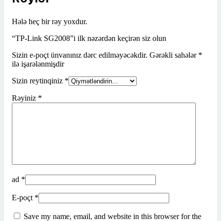
Hələ heç bir rəy yoxdur.
“TP-Link SG2008”i ilk nəzərdən keçirən siz olun
Sizin e-poçt ünvanınız dərc edilməyəcəkdir.
Gərəkli sahələr
*
ilə işarələnmişdir
Sizin reytinqiniz
*
Rəyiniz
*
ad
*
E-poçt
*
Save my name, email, and website in this browser for the