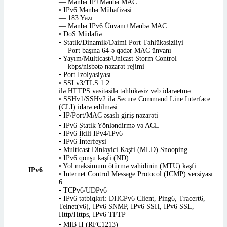
— Mənbə IP+Mənbə MAC
• IPv6 Mənbə Mühafizəsi
— 183 Yazı
— Mənbə IPv6 Ünvanı+Mənbə MAC
• DoS Müdafiə
• Statik/Dinamik/Daimi Port Təhlükəsizliyi
— Port başına 64-ə qədər MAC ünvanı
• Yayım/Multicast/Unicast Storm Control
— kbps/nisbətə nəzarət rejimi
• Port İzolyasiyası
• SSLv3/TLS 1.2
ilə HTTPS vasitəsilə təhlükəsiz veb idarəetmə
• SSHv1/SSHv2 ilə Secure Command Line Interface
(CLI) idarə edilməsi
• IP/Port/MAC əsaslı giriş nəzarəti
• IPv6 Statik Yönləndirmə və ACL
• IPv6 İkili IPv4/IPv6
• IPv6 İnterfeysi
• Multicast Dinləyici Kəşfi (MLD) Snooping
• IPv6 qonşu kəşfi (ND)
• Yol maksimum ötürmə vahidinin (MTU) kəşfi
IPv6
• Internet Control Message Protocol (ICMP) versiyası
6
• TCPv6/UDPv6
• IPv6 tətbiqləri: DHCPv6 Client, Ping6, Tracert6,
Telnet(v6), IPv6 SNMP, IPv6 SSH, IPv6 SSL,
Http/Https, IPv6 TFTP
• MIB II (RFC1213)