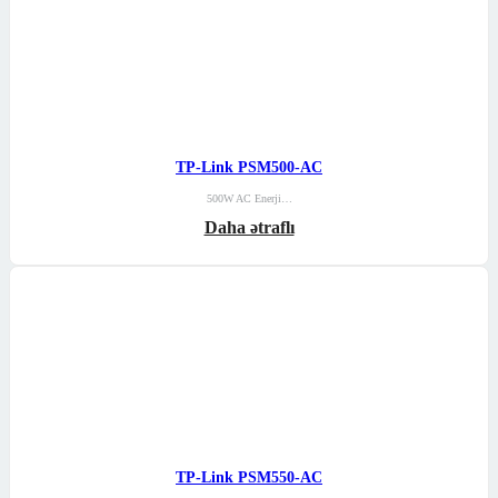
TP-Link PSM500-AC
500W AC Enerji…
Daha ətraflı
TP-Link PSM550-AC