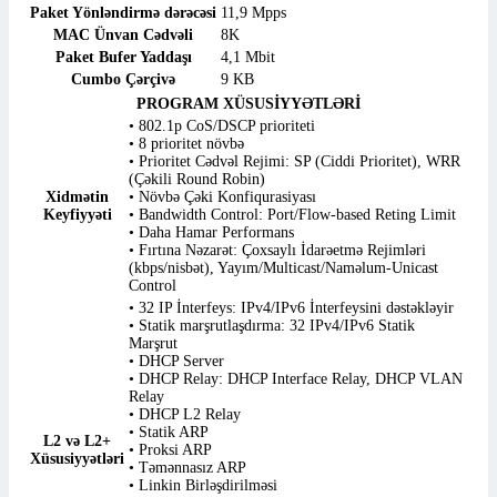
Paket Yönləndirmə dərəcəsi
11,9 Mpps
MAC Ünvan Cədvəli
8K
Paket Bufer Yaddaşı
4,1 Mbit
Cumbo Çərçivə
9 KB
PROGRAM XÜSUSİYYƏTLƏRİ
• 802.1p CoS/DSCP prioriteti
• 8 prioritet növbə
• Prioritet Cədvəl Rejimi: SP (Ciddi Prioritet), WRR
(Çəkili Round Robin)
Xidmətin
• Növbə Çəki Konfiqurasiyası
Keyfiyyəti
• Bandwidth Control: Port/Flow-based Reting Limit
• Daha Hamar Performans
• Fırtına Nəzarət: Çoxsaylı İdarəetmə Rejimləri
(kbps/nisbət), Yayım/Multicast/Naməlum-Unicast
Control
• 32 IP İnterfeys: IPv4/IPv6 İnterfeysini dəstəkləyir
• Statik marşrutlaşdırma: 32 IPv4/IPv6 Statik
Marşrut
• DHCP Server
• DHCP Relay: DHCP Interface Relay, DHCP VLAN
Relay
• DHCP L2 Relay
• Statik ARP
L2 və L2+
• Proksi ARP
Xüsusiyyətləri
• Təmənnasız ARP
• Linkin Birləşdirilməsi