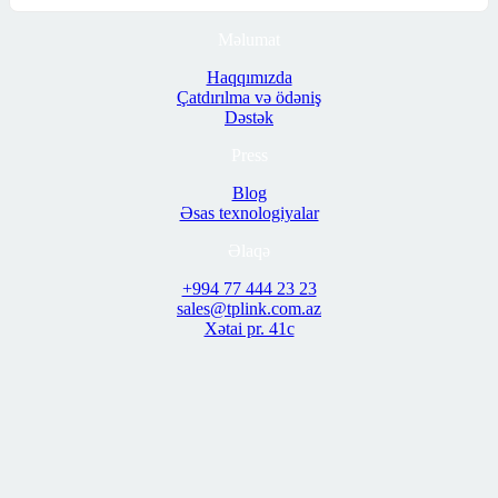
Məlumat
Haqqımızda
Çatdırılma və ödəniş
Dəstək
Press
Blog
Əsas texnologiyalar
Əlaqə
+994 77 444 23 23
sales@tplink.com.az
Xətai pr. 41c