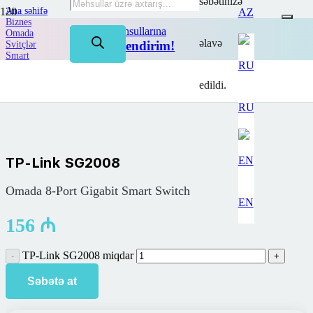
səbətinizə
Ana səhifə
AZ
Biznes
TP-Link məhsullarına
Omada
əlavə
50%-dək endirim!
Svitçlər
Smart
TP-Link SG2008
edildi.
RU
TP-Link SG2008
Omada 8-Port Gigabit Smart Switch
EN
156
₼
TP-Link SG2008 miqdar
Səbətə at