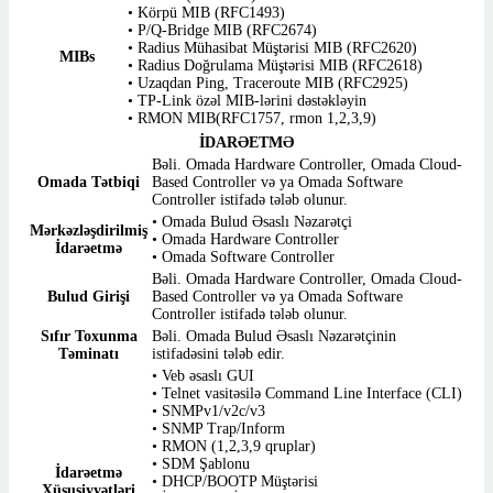
• Körpü MIB (RFC1493)
• P/Q-Bridge MIB (RFC2674)
• Radius Mühasibat Müştərisi MIB (RFC2620)
MIBs
• Radius Doğrulama Müştərisi MIB (RFC2618)
• Uzaqdan Ping, Traceroute MIB (RFC2925)
• TP-Link özəl MIB-lərini dəstəkləyin
• RMON MIB(RFC1757, rmon 1,2,3,9)
İDARƏETMƏ
Bəli. Omada Hardware Controller, Omada Cloud-
Omada Tətbiqi
Based Controller və ya Omada Software
Controller istifadə tələb olunur.
• Omada Bulud Əsaslı Nəzarətçi
Mərkəzləşdirilmiş
• Omada Hardware Controller
İdarəetmə
• Omada Software Controller
Bəli. Omada Hardware Controller, Omada Cloud-
Bulud Girişi
Based Controller və ya Omada Software
Controller istifadə tələb olunur.
Sıfır Toxunma
Bəli. Omada Bulud Əsaslı Nəzarətçinin
Təminatı
istifadəsini tələb edir.
• Veb əsaslı GUI
• Telnet vasitəsilə Command Line Interface (CLI)
• SNMPv1/v2c/v3
• SNMP Trap/Inform
• RMON (1,2,3,9 qruplar)
• SDM Şablonu
İdarəetmə
• DHCP/BOOTP Müştərisi
Xüsusiyyətləri