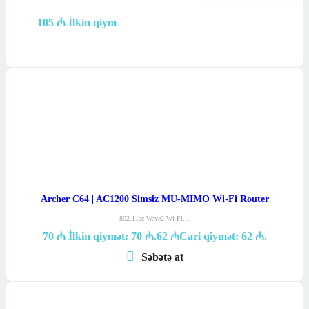
Maksimal sürət: 2,4…
105
₼
İlkin qiymət: 105 ₼.
90
₼
Cari qiymət: 90 ₼.
Səbətə at
Archer C64 | AC1200 Simsiz MU-MIMO Wi-Fi Router
802.11ac Wave2 Wi-Fi…
70
₼
İlkin qiymət: 70 ₼.
62
₼
Cari qiymət: 62 ₼.
Səbətə at