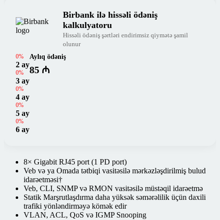
Birbank ilə hissəli ödəniş
kalkulyatoru
Hissəli ödəniş şərtləri endirimsiz qiymətə şamil
olunur
0%
Aylıq ödəniş
2 ay
85 ₼
0%
3 ay
0%
4 ay
0%
5 ay
0%
6 ay
8× Gigabit RJ45 port (1 PD port)
Veb və ya Omada tətbiqi vasitəsilə mərkəzləşdirilmiş bulud
idarəetməsi†
Veb, CLI, SNMP və RMON vasitəsilə müstəqil idarəetmə
Statik Marşrutlaşdırma daha yüksək səmərəlilik üçün daxili
trafiki yönləndirməyə kömək edir
VLAN, ACL, QoS və IGMP Snooping