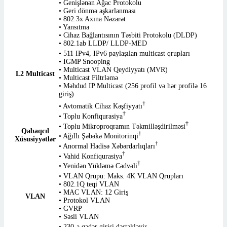
• Genişlənən Ağac Protokolu
• Geri dönmə aşkarlanması
• 802.3x Axına Nəzarət
• Yansıtma
• Cihaz Bağlantısının Təsbiti Protokolu (DLDP)
• 802.1ab LLDP/ LLDP-MED
• 511 IPv4, IPv6 paylaşılan multicast qrupları
• IGMP Snooping
• Multicast VLAN Qeydiyyatı (MVR)
L2 Multicast
• Multicast Filtrləmə
• Məhdud IP Multicast (256 profil və hər profilə 16
giriş)
†
• Avtomatik Cihaz Kəşfiyyatı
†
• Toplu Konfiqurasiya
†
• Toplu Mikroproqramın Təkmilləşdirilməsi
Qabaqcıl
†
• Ağıllı Şəbəkə Monitorinqi
Xüsusiyyətlər
†
• Anormal Hadisə Xəbərdarlıqları
†
• Vahid Konfiqurasiya
†
• Yenidən Yükləmə Cədvəli
• VLAN Qrupu: Maks. 4K VLAN Qrupları
• 802.1Q teqi VLAN
• MAC VLAN: 12 Giriş
VLAN
• Protokol VLAN
• GVRP
• Səsli VLAN
• 230-a qədər girişi dəstəkləyir