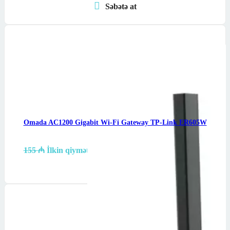
Səbətə at
Omada AC1200 Gigabit Wi-Fi Gateway TP-Link ER605W
TP-Link ER605W —…
155
₼
İlkin qiymət: 155 ₼.
145
₼
Cari qiymət: 145 ₼.
Səbətə at