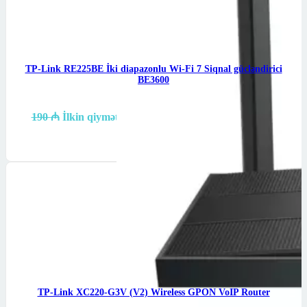
TP-Link RE225BE İki diapazonlu Wi-Fi 7 Siqnal gücləndirici
BE3600
TP-Link RE225BE —…
190
₼
İlkin qiymət: 190 ₼.
184
₼
Cari qiymət: 184 ₼.
Səbətə at
TP-Link XC220-G3V (V2) Wireless GPON VoIP Router