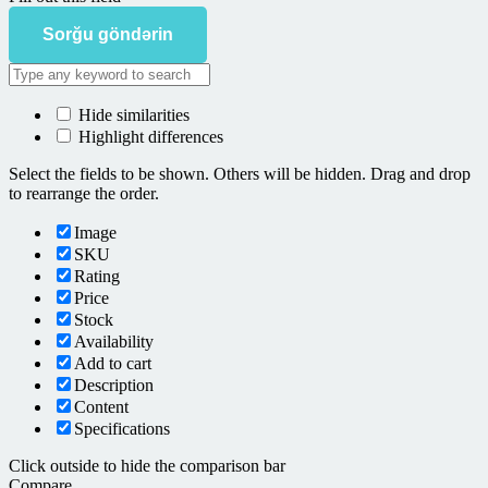
Sorğu göndərin
Hide similarities
Highlight differences
Select the fields to be shown. Others will be hidden. Drag and drop
to rearrange the order.
Image
SKU
Rating
Price
Stock
Availability
Add to cart
Description
Content
Specifications
Click outside to hide the comparison bar
Compare