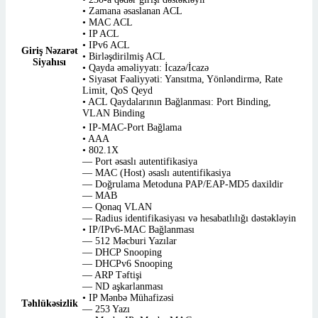
• Zamana əsaslanan ACL
• MAC ACL
• IP ACL
• IPv6 ACL
Giriş Nəzarət
• Birləşdirilmiş ACL
Siyahısı
• Qayda əməliyyatı: İcazə/İcazə
• Siyasət Fəaliyyəti: Yansıtma, Yönləndirmə, Rate
Limit, QoS Qeyd
• ACL Qaydalarının Bağlanması: Port Binding,
VLAN Binding
• IP-MAC-Port Bağlama
• AAA
• 802.1X
— Port əsaslı autentifikasiya
— MAC (Host) əsaslı autentifikasiya
— Doğrulama Metoduna PAP/EAP-MD5 daxildir
— MAB
— Qonaq VLAN
— Radius identifikasiyası və hesabatlılığı dəstəkləyin
• IP/IPv6-MAC Bağlanması
— 512 Məcburi Yazılar
— DHCP Snooping
— DHCPv6 Snooping
— ARP Təftişi
— ND aşkarlanması
• IP Mənbə Mühafizəsi
Təhlükəsizlik
— 253 Yazı