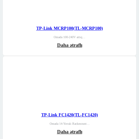
TP-Link MCRP100(TL-MCRP100)
Omada 100-240V artıq…
Daha ətraflı
TP-Link FC1420(TL-FC1420)
Omada 14-Yuvalı Rackmount…
Daha ətraflı