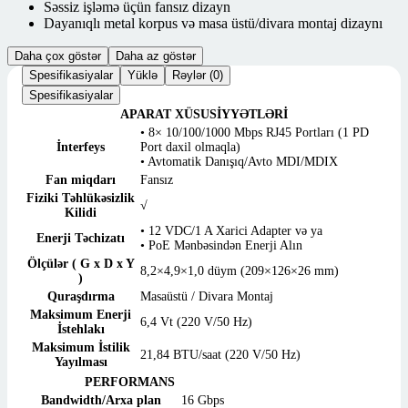
Səssiz işləmə üçün fansız dizayn
Dayanıqlı metal korpus və masa üstü/divara montaj dizaynı
Daha çox göstər
Daha az göstər
Spesifikasiyalar
Yüklə
Rəylər (0)
Spesifikasiyalar
APARAT XÜSUSİYYƏTLƏRİ
• 8× 10/100/1000 Mbps RJ45 Portları (1 PD
İnterfeys
Port daxil olmaqla)
• Avtomatik Danışıq/Avto MDI/MDIX
Fan miqdarı
Fansız
Fiziki Təhlükəsizlik
√
Kilidi
• 12 VDC/1 A Xarici Adapter və ya
Enerji Təchizatı
• PoE Mənbəsindən Enerji Alın
Ölçülər ( G x D x Y
8,2×4,9×1,0 düym (209×126×26 mm)
)
Quraşdırma
Masaüstü / Divara Montaj
Maksimum Enerji
6,4 Vt (220 V/50 Hz)
İstehlakı
Maksimum İstilik
21,84 BTU/saat (220 V/50 Hz)
Yayılması
PERFORMANS
Bandwidth/Arxa plan
16 Gbps