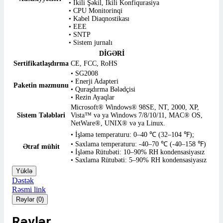
• İkili Şəkil, İkili Konfiqurasiya
• CPU Monitorinqi
• Kabel Diaqnostikası
• EEE
• SNTP
• Sistem jurnalı
DİGƏRİ
Sertifikatlaşdırma
CE, FCC, RoHS
• SG2008
• Enerji Adapteri
Paketin məzmunu
• Quraşdırma Bələdçisi
• Rezin Ayaqlar
Microsoft® Windows® 98SE, NT, 2000, XP,
Sistem Tələbləri
Vista™ və ya Windows 7/8/10/11, MAC® OS,
NetWare®, UNIX® və ya Linux.
• İşləmə temperaturu: 0–40 ℃ (32–104 ℉);
• Saxlama temperaturu: -40–70 ℃ (-40–158 ℉)
Ətraf mühit
• İşləmə Rütubəti: 10–90% RH kondensasiyasız
• Saxlama Rütubəti: 5–90% RH kondensasiyasız
Yüklə
Dəstək
Rəsmi link
Rəylər (0)
Rəylər