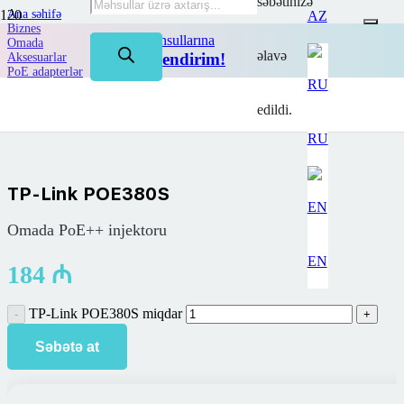
səbətinizə
Ana səhifə
AZ
Biznes
TP-Link məhsullarına
Omada
əlavə
50%-dək endirim!
Aksesuarlar
PoE adapterlər
TP-Link POE380S
edildi.
RU
TP-Link POE380S
Omada PoE++ injektoru
EN
184
₼
TP-Link POE380S miqdar
Səbətə at