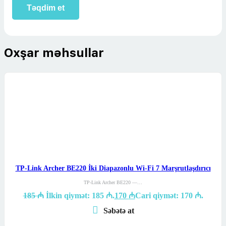
Oxşar məhsullar
TP-Link Archer BE220 İki Diapazonlu Wi-Fi 7 Marşrutlaşdırıcı
TP-Link Archer BE220 —…
185
₼
İlkin qiymət: 185 ₼.
170
₼
Cari qiymət: 170 ₼.
Səbətə at