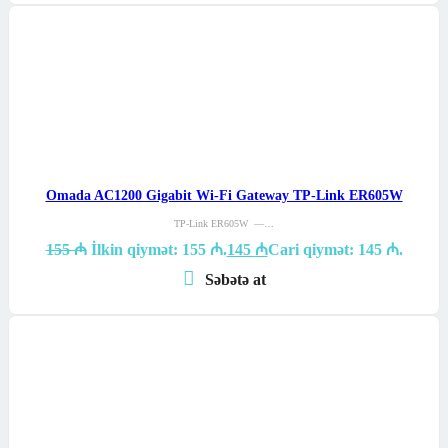
Omada AC1200 Gigabit Wi-Fi Gateway TP-Link ER605W
TP-Link ER605W —…
155
₼
İlkin qiymət: 155 ₼.
145
₼
Cari qiymət: 145 ₼.
Səbətə at