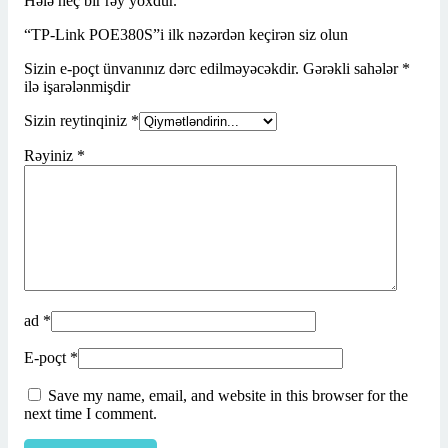
Hələ heç bir rəy yoxdur.
“TP-Link POE380S”i ilk nəzərdən keçirən siz olun
Sizin e-poçt ünvanınız dərc edilməyəcəkdir.
Gərəkli sahələr
*
ilə işarələnmişdir
Sizin reytinqiniz
*
Rəyiniz
*
ad
*
E-poçt
*
Save my name, email, and website in this browser for the
next time I comment.