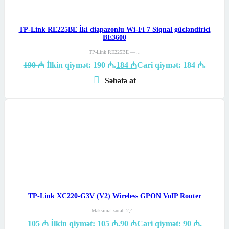
TP-Link RE225BE İki diapazonlu Wi-Fi 7 Siqnal gücləndirici
BE3600
TP-Link RE225BE —…
190
₼
İlkin qiymət: 190 ₼.
184
₼
Cari qiymət: 184 ₼.
Səbətə at
TP-Link XC220-G3V (V2) Wireless GPON VoIP Router
Maksimal sürət: 2,4…
105
₼
İlkin qiymət: 105 ₼.
90
₼
Cari qiymət: 90 ₼.