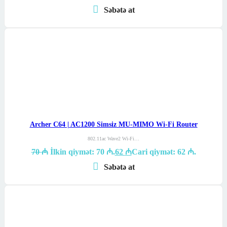
Səbətə at
Archer C64 | AC1200 Simsiz MU-MIMO Wi-Fi Router
802.11ac Wave2 Wi-Fi…
70
₼
İlkin qiymət: 70 ₼.
62
₼
Cari qiymət: 62 ₼.
Səbətə at