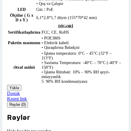
• Qoş və Çalıştır
LED
Güc / PoE
Ölçülər ( G x
6,1*2,8*1,7 düym (155*70*42 mm)
D x Y )
DİGƏRİ
Sertifikatlaşdırma
FCC, CE, RoHS
• POE380S
Paketin məzmunu
• Elektrik kabeli
• Quraşdırma Bələdçisi
• İşləmə temperaturu: 0°C – 45°C (32°F –
113°F)
• Saxlama Temperaturu: -40°C – 70°C (-40°F –
Ətraf mühit
158°F)
• İşləmə Rütubəti: 10% – 90% RH qeyri-
müəyyənlik
5. 90% RH kondensasiyasız
Yüklə
Dəstək
Rəsmi link
Rəylər (0)
Rəylər