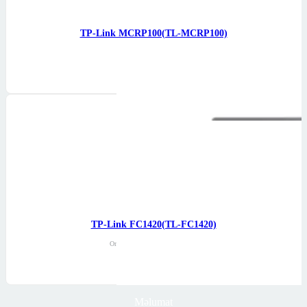
TP-Link MCRP100(TL-MCRP100)
Omada 100-240V artıq…
Daha ətraflı
TP-Link FC1420(TL-FC1420)
Omada 14-Yuvalı Rackmount…
Daha ətraflı
Məlumat