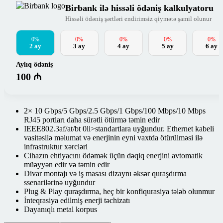
Birbank ilə hissəli ödəniş kalkulyatoru
Hissəli ödəniş şərtləri endirimsiz qiymətə şamil olunur
0%
0%
0%
0%
0%
2 ay
3 ay
4 ay
5 ay
6 ay
Aylıq ödəniş
100 ₼
2× 10 Gbps/5 Gbps/2.5 Gbps/1 Gbps/100 Mbps/10 Mbps
RJ45 portları daha sürətli ötürmə təmin edir
IEEE802.3af/at/bt 0li>standartlara uyğundur. Ethernet kabeli
vasitəsilə məlumat və enerjinin eyni vaxtda ötürülməsi ilə
infrastruktur xərcləri
Cihazın ehtiyacını ödəmək üçün dəqiq enerjini avtomatik
müəyyən edir və təmin edir
Divar montajı və iş masası dizaynı əksər quraşdırma
ssenarilərinə uyğundur
Plug & Play quraşdırma, heç bir konfiqurasiya tələb olunmur
İnteqrasiya edilmiş enerji təchizatı
Dayanıqlı metal korpus