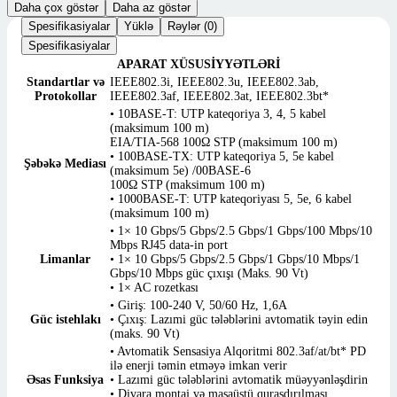
Daha çox göstər
Daha az göstər
Spesifikasiyalar
Yüklə
Rəylər (0)
Spesifikasiyalar
APARAT XÜSUSİYYƏTLƏRİ
Standartlar və
IEEE802.3i, IEEE802.3u, IEEE802.3ab,
Protokollar
IEEE802.3af, IEEE802.3at, IEEE802.3bt*
• 10BASE-T: UTP kateqoriya 3, 4, 5 kabel
(maksimum 100 m)
EIA/TIA-568 100Ω STP (maksimum 100 m)
• 100BASE-TX: UTP kateqoriya 5, 5e kabel
Şəbəkə Mediası
(maksimum 5e) /00BASE-6
100Ω STP (maksimum 100 m)
• 1000BASE-T: UTP kateqoriyası 5, 5e, 6 kabel
(maksimum 100 m)
• 1× 10 Gbps/5 Gbps/2.5 Gbps/1 Gbps/100 Mbps/10
Mbps RJ45 data-in port
Limanlar
• 1× 10 Gbps/5 Gbps/2.5 Gbps/1 Gbps/10 Mbps/1
Gbps/10 Mbps güc çıxışı (Maks. 90 Vt)
• 1× AC rozetkası
• Giriş: 100-240 V, 50/60 Hz, 1,6A
Güc istehlakı
• Çıxış: Lazımi güc tələblərini avtomatik təyin edin
(maks. 90 Vt)
• Avtomatik Sensasiya Alqoritmi 802.3af/at/bt* PD
ilə enerji təmin etməyə imkan verir
Əsas Funksiya
• Lazımi güc tələblərini avtomatik müəyyənləşdirin
• Divara montaj və masaüstü quraşdırılması