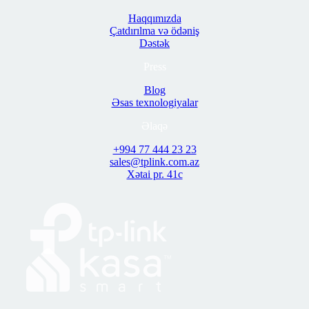
Haqqımızda
Çatdırılma və ödəniş
Dəstək
Press
Blog
Əsas texnologiyalar
Əlaqə
+994 77 444 23 23
sales@tplink.com.az
Xətai pr. 41c