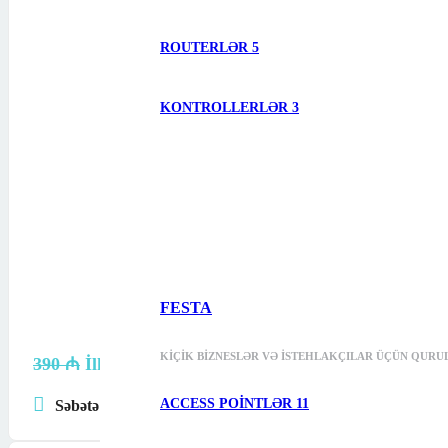
ROUTERLƏR
5
KONTROLLERLƏR
3
FESTA
KIÇIK BIZNESLƏR VƏ ISTEHLAKÇILAR ÜÇÜN QURU
390
₼
İlkin qiymət: 390 ₼.
340
₼
Cari qiymət: 340 ₼.
ACCESS POINTLƏR
11
Səbətə at