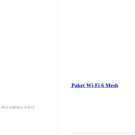
TP-Link Deco X10 3-li Paket Wi-Fi 6 Mesh
LMUŞ ŞƏBƏKƏ HƏLLI