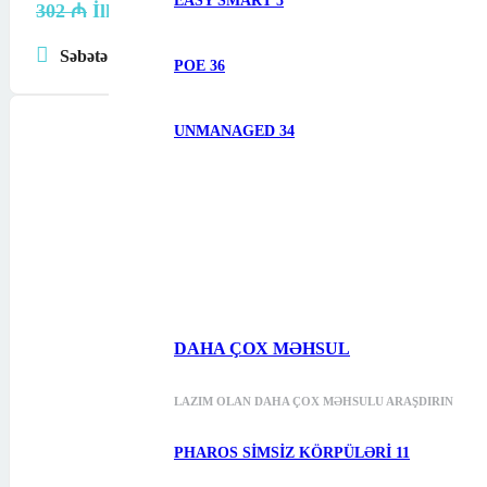
EASY SMART
5
302
₼
İlkin qiymət: 302 ₼.
290
₼
Cari qiymət: 290 ₼.
Səbətə at
POE
36
UNMANAGED
34
DAHA ÇOX MƏHSUL
LAZIM OLAN DAHA ÇOX MƏHSULU ARAŞDIRIN
PHAROS SIMSIZ KÖRPÜLƏRI
11