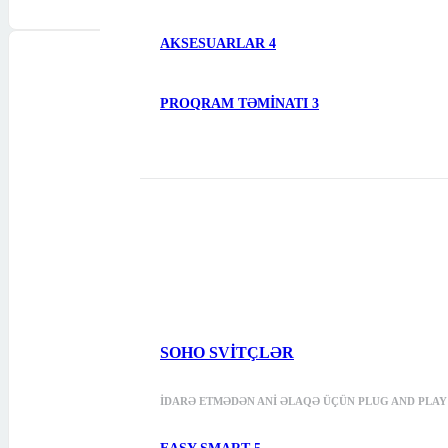
AKSESUARLAR
4
PROQRAM TƏMINATI
3
SOHO SVITÇLƏR
İDARƏ ETMƏDƏN ANI ƏLAQƏ ÜÇÜN PLUG AND PLAY