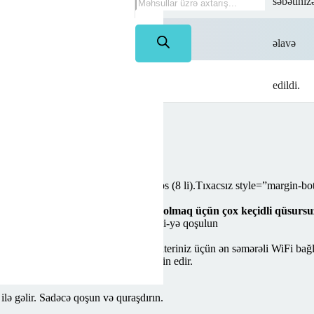
səbətiniz
na
əlavə
rim!
edildi.
(5 GHz) + 880 Mbps (5 GHz) <4/ps (8 li).Tıxacsız style=”margin-b
ə daha az gecikmə müddətinə nail olmaq üçün çox keçidli qüsursu
andırma ilə evinizin hər yerindən WiFi-yə qoşulun
 MU-MIMO və Multi-RU kompüteriniz üçün ən səmərəli WiFi bağlant
ükəsizlik təkmilləşdirmələrini təmin edir.
r daha sürətli ötürmə sürəti <
 gəlir. Sadəcə qoşun və quraşdırın.