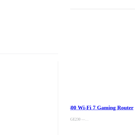
TP-Link Archer GE230 BE3600 Wi-Fi 7 Gaming Router
TP-Link Archer GE230 —…