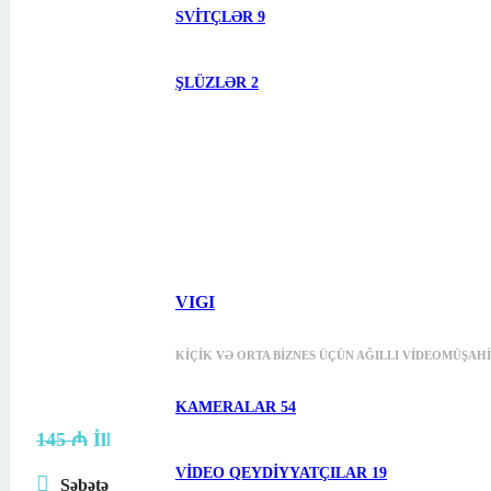
SVITÇLƏR
9
ŞLÜZLƏR
2
VIGI
KIÇIK VƏ ORTA BIZNES ÜÇÜN AĞILLI VIDEOMÜŞAH
KAMERALAR
54
145
₼
İlkin qiymət: 145 ₼.
125
₼
Cari qiymət: 125 ₼.
VIDEO QEYDIYYATÇILAR
19
Səbətə at