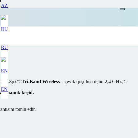
ə
AZ
RU
ottom:8px”>
Tri-Band Wireless
– çevik qoşulma üçün 2,4 GHz, 5
EN
z dinamik keçid.
ısını təmin edir.