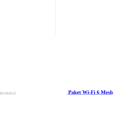
TP-Link Deco X10 1-li Paket Wi-Fi 6 Mesh
IDƏ HƏLLI