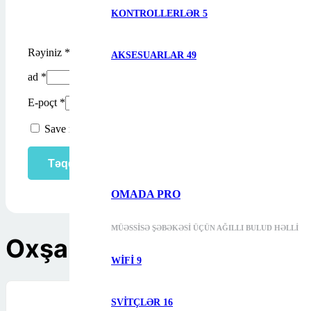
KONTROLLERLƏR
5
Rəyiniz
*
AKSESUARLAR
49
ad
*
E-poçt
*
Save my name, email, and website in this browser for the ne
OMADA PRO
MÜƏSSISƏ ŞƏBƏKƏSI ÜÇÜN AĞILLI BULUD HƏLLI
Oxşar məhsullar
WIFI
9
SVITÇLƏR
16