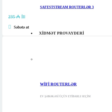
SAFESTSTREAM ROUTERLƏR
3
235
₼
İlkin qiymət: 235 ₼.
220
₼
Cari qiymət: 220 ₼.
Səbətə at
XIDMƏT PROVAYDERI
WIFI ROUTERLƏR
EV ŞƏBƏKƏSI ÜÇÜN ETIBARLI SEÇIM