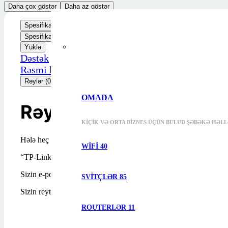
Daha çox göstər
Daha az göstər
Spesifikasiyalar
Yüklə
Rəylər (0)
Spesifikasiyalar
Yüklə
Dəstək
Rəsmi link
Rəylər (0)
OMADA
Rəylər
KIÇIK VƏ ORTA BIZNES ÜÇÜN BULUD ŞƏBƏKƏ HƏLL
Hələ heç bir rəy yoxdur.
WIFI
40
“TP-Link Archer TBE400UH”i ilk nəzərdən keçirən siz olun
Sizin e-poçt ünvanınız dərc edilməyəcəkdir.
Gərəkli sahələr
*
ilə
SVITÇLƏR
85
Sizin reytinqiniz
*
ROUTERLƏR
11