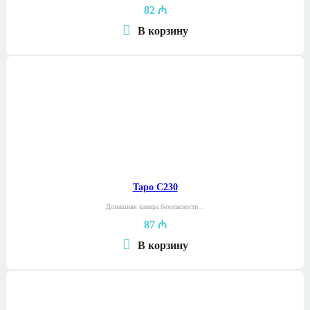
82
₼
В корзину
Tapo C230
Домашняя камера безопасности…
87
₼
В корзину