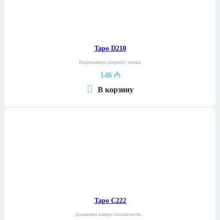
Tapo D210
Видеокамера дверного звонка
146
₼
В корзину
Tapo C222
Домашняя камера безопасности…