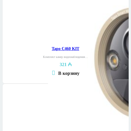
Tapo C460 KIT
Комплект камер видеонаблюдения…
321
₼
В корзину