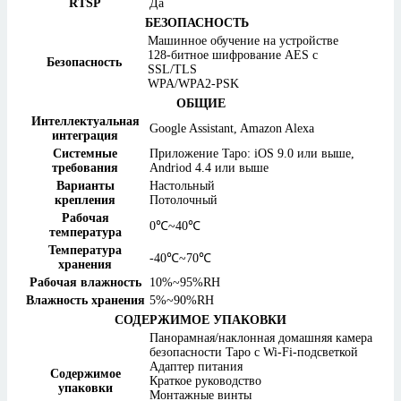
RTSP
Да
БЕЗОПАСНОСТЬ
Машинное обучение на устройстве
128-битное шифрование AES с
Безопасность
SSL/TLS
WPA/WPA2-PSK
ОБЩИЕ
Интеллектуальная
Google Assistant, Amazon Alexa
интеграция
Системные
Приложение Tapo: iOS 9.0 или выше,
требования
Andriod 4.4 или выше
Варианты
Настольный
крепления
Потолочный
Рабочая
0℃~40℃
температура
Температура
-40℃~70℃
хранения
Рабочая влажность
10%~95%RH
Влажность хранения
5%~90%RH
СОДЕРЖИМОЕ УПАКОВКИ
Панорамная/наклонная домашняя камера
безопасности Tapo с Wi-Fi-подсветкой
Адаптер питания
Содержимое
Краткое руководство
упаковки
Монтажные винты