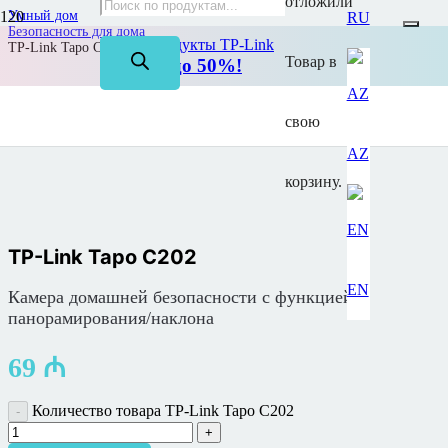
отложили
Умный дом
RU
Безопасность для дома
На все продукты TP-Link
TP-Link Tapo C202
Товар
в
Скидка до 50%!
свою
AZ
корзину.
TP-Link Tapo C202
EN
Камера домашней безопасности с функцией
панорамирования/наклона
69
₼
Количество товара TP-Link Tapo C202