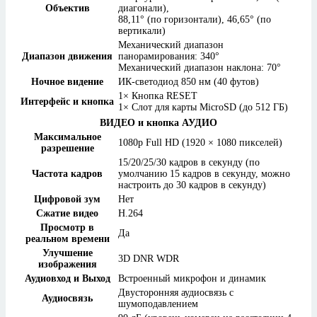
Объектив
диагонали),
88,11° (по горизонтали), 46,65° (по
вертикали)
Механический диапазон
Диапазон движения
панорамирования: 340°
Механический диапазон наклона: 70°
Ночное видение
ИК-светодиод 850 нм (40 футов)
1× Кнопка RESET
Интерфейс и кнопка
1× Слот для карты MicroSD (до 512 ГБ)
ВИДЕО и кнопка АУДИО
Максимальное
1080p Full HD (1920 × 1080 пикселей)
разрешение
15/20/25/30 кадров в секунду (по
Частота кадров
умолчанию 15 кадров в секунду, можно
настроить до 30 кадров в секунду)
Цифровой зум
Нет
Сжатие видео
H.264
Просмотр в
Да
реальном времени
Улучшение
3D DNR WDR
изображения
Аудиовход и Выход
Встроенный микрофон и динамик
Двусторонняя аудиосвязь с
Аудиосвязь
шумоподавлением