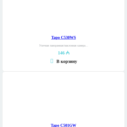
Tapo C530WS
Уличная панорамная/наклонная камера…
146
₼
В корзину
Tapo C501GW