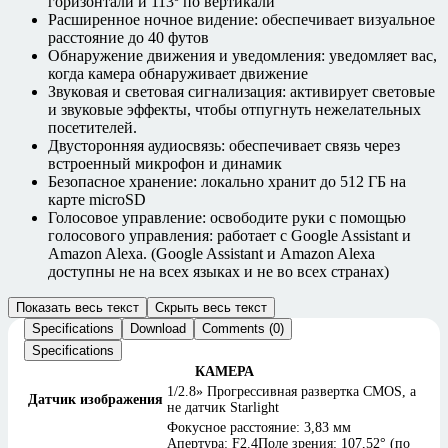
горизонтали и 113º по вертикали
Расширенное ночное видение: обеспечивает визуальное
расстояние до 40 футов
Обнаружение движения и уведомления: уведомляет вас,
когда камера обнаруживает движение
Звуковая и световая сигнализация: активирует световые
и звуковые эффекты, чтобы отпугнуть нежелательных
посетителей.
Двусторонняя аудиосвязь: обеспечивает связь через
встроенный микрофон и динамик
Безопасное хранение: локально хранит до 512 ГБ на
карте microSD
Голосовое управление: освободите руки с помощью
голосового управления: работает с Google Assistant и
Amazon Alexa. (Google Assistant и Amazon Alexa
доступны не на всех языках и не во всех странах)
Показать весь текст
Скрыть весь текст
Specifications
Download
Comments (0)
Specifications
КАМЕРА
1/2.8» Прогрессивная развертка CMOS, а
Датчик изображения
не датчик Starlight
Фокусное расстояние: 3,83 мм
Апертура: F2.4Поле зрения: 107,52° (по