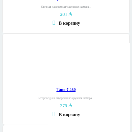
Уличная панорамная/наклонная камера…
201
₼
В корзину
Tapo C460
Беспроводная внутренняя/наружная камера…
275
₼
В корзину