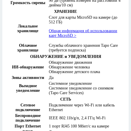
90 дБ (уровень измерен на расстоянии 4
Громкость сирены
дюйма/10 см)
ХРАНЕНИЕ
Слот для карты MicroSD на камере (до
512 ГБ)
Локальное
хранилище
Общая информация об использовании
карт MicroSD >
Облачное
Службы облачного хранения Tapo Care
хранилище
(требуется подписка)
ОБНАРУЖЕНИЕ и УВЕДОМЛЕНИЯ
Обнаружение движения
ИИ-обнаружение
Обнаружение человека
Обнаружение детского плача
Зоны активности
Да
Системное уведомление
Выходное
Системное уведомление со снимком
уведомление
(Tapo Care Services)
СЕТЬ
Сетевое
Подключение через Wi-Fi или кабель
подключение
Ethernet
Беспроводное
IEEE 802.11b/g/n, 2,4 ГГц Wi-Fi
подключение
Порт Ethernet
1 порт RJ45 100 Мбит/с на камере