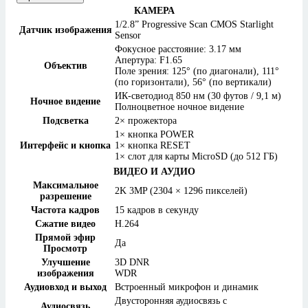
КАМЕРА
1/2.8” Progressive Scan CMOS Starlight
Датчик изображения
Sensor
Фокусное расстояние: 3.17 мм
Апертура: F1.65
Объектив
Поле зрения: 125° (по диагонали), 111°
(по горизонтали), 56° (по вертикали)
ИК-светодиод 850 нм (30 футов / 9,1 м)
Ночное видение
Полноцветное ночное видение
Подсветка
2× прожектора
1× кнопка POWER
Интерфейс и кнопка
1× кнопка RESET
1× слот для карты MicroSD (до 512 ГБ)
ВИДЕО И АУДИО
Максимальное
2K 3MP (2304 × 1296 пикселей)
разрешение
Частота кадров
15 кадров в секунду
Сжатие видео
H.264
Прямой эфир
Да
Просмотр
Улучшение
3D DNR
изображения
WDR
Аудиовход и выход
Встроенный микрофон и динамик
Двусторонняя аудиосвязь с
Аудиосвязь