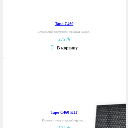
Tapo C460
Беспроводная внутренняя/наружная камера…
275
₼
В корзину
Tapo C460 KIT
Комплект камер видеонаблюдения…
321
₼