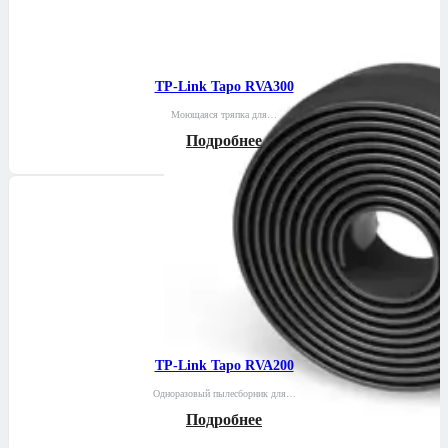
TP-Link Tapo RVA300
Моющаяся тряпка для…
Подробнее
TP-Link Tapo RVA200
Одноразовый пылесборник для…
Подробнее