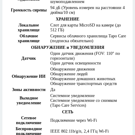
шумоподавлением
94 дБ (Уровень измерен на расстоянии 4
Громкость сирены
дюйма/10 см)
ХРАНЕНИЕ
Локальное
Слот для карты MicroSD на камере (до
хранилище
512 ГБ)
Облачное
Сервисы облачного хранилища Tapo Care
хранилище
(подписка обязательно)
ОБНАРУЖЕНИЕ и УВЕДОМЛЕНИЯ
Один датчик движения (FOV: 110° по
Датчик
горизонтали)
Один датчик освещенности
Обнаружение движения
Обнаружение людей
Обнаружение ИИ
Обнаружение домашних животных
Обнаружение транспортных средств
Зоны активности
Да
Системное уведомление
Выходное
Системное уведомление со снимком
уведомление
(Tapo Care Services)
СЕТЬ
Сетевое
Подключение через Wi-Fi
подключение
Беспроводное
IEEE 802.11b/g/n, 2,4 ГГц Wi-Fi
подключение