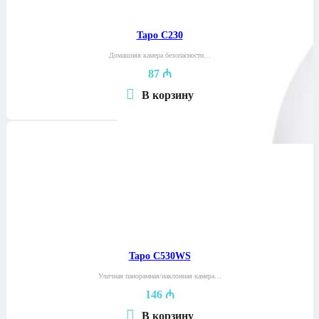
Tapo C230
Домашняя камера безопасности…
87
₼
В корзину
Tapo C530WS
Уличная панорамная/наклонная камера…
146
₼
В корзину