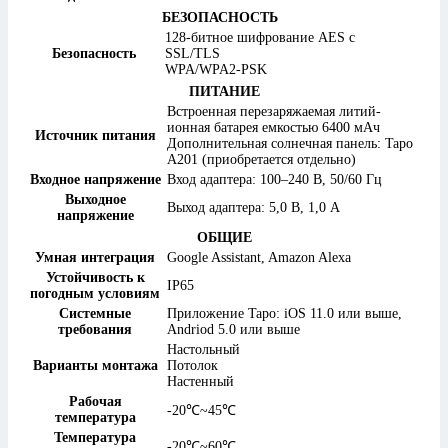
БЕЗОПАСНОСТЬ
128-битное шифрование AES с
Безопасность
SSL/TLS
WPA/WPA2-PSK
ПИТАНИЕ
Встроенная перезаряжаемая литий-
ионная батарея емкостью 6400 мАч
Источник питания
Дополнительная солнечная панель: Tapo
A201 (приобретается отдельно)
Входное напряжение
Вход адаптера: 100–240 В, 50/60 Гц
Выходное
Выход адаптера: 5,0 В, 1,0 A
напряжение
ОБЩИЕ
Умная интеграция
Google Assistant, Amazon Alexa
Устойчивость к
IP65
погодным условиям
Системные
Приложение Tapo: iOS 11.0 или выше,
требования
Andriod 5.0 или выше
Настольный
Варианты монтажа
Потолок
Настенный
Рабочая
-20℃~45℃
температура
Температура
-20℃~60℃