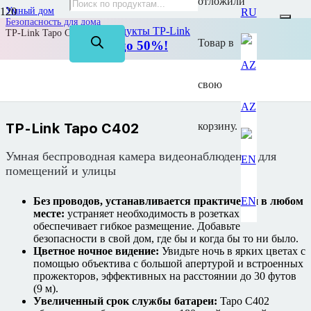
отложили
Умный дом
RU
Безопасность для дома
На все продукты TP-Link
TP-Link Tapo C402
Товар
в
Скидка до 50%!
свою
AZ
TP-Link Tapo C402
корзину.
Умная беспроводная камера видеонаблюдения для
помещений и улицы
Без проводов, устанавливается практически в любом
EN
месте:
устраняет необходимость в розетках и
обеспечивает гибкое размещение. Добавьте
безопасности в свой дом, где бы и когда бы то ни было.
Цветное ночное видение:
Увидьте ночь в ярких цветах с
помощью объектива с большой апертурой и встроенных
прожекторов, эффективных на расстоянии до 30 футов
(9 м).
Увеличенный срок службы батареи:
Tapo C402