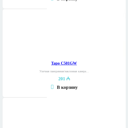
Tapo C501GW
Уличная панорамная/наклонная камера…
201
₼
В корзину