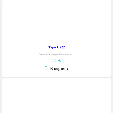
Tapo C222
Домашняя камера безопасности…
82
₼
В корзину