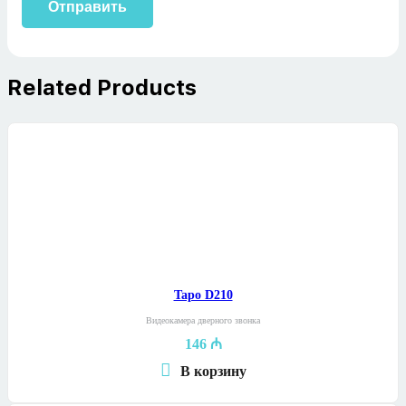
Related Products
Tapo D210
Видеокамера дверного звонка
146
₼
В корзину