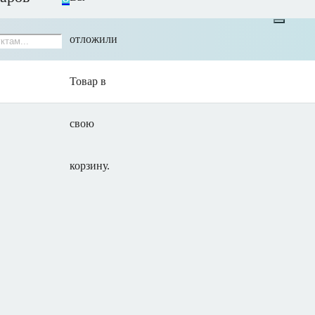
отложили
Товар
в
свою
корзину.