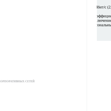
ок до 1201 Мбит/с (6 ГГц) + 1201 Мбит/с (5 ГГц) + 574 Мбит/с (2
ГГц, 5 ГГц и 6 ГГц для гибкого подключения.
Fi из любой точки дома с помощью антенн с высоким коэффицие
IMO обеспечивают наиболее эффективное WiFi-подключение 
шие усовершенствования безопасности для защиты персональны
аз выше, чем у USB 2.0.
СПЕЧЕНИЯ
,58 × 4,4 дюйма)
иапазонные
КОРПОРАТИВНЫХ СЕТЕЙ
ОЖНОСТИ
инамическая)
инамическая)