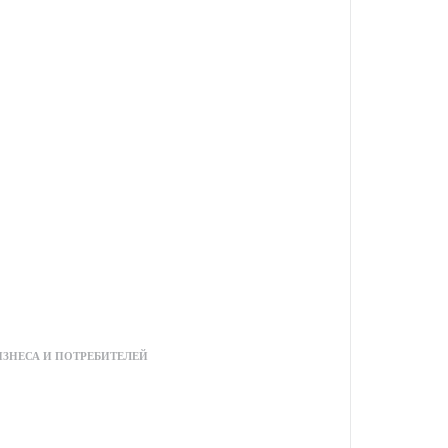
намическая)
амическая)
мическая)
намическая)
амическая)
мическая)
мическая)
, WPA-PSK/WPA2-PSK
h Gain Wireless USB Adapter Archer
рой установке
ИЗНЕСА И ПОТРЕБИТЕЛЕЙ
иск
ационные системы: Windows 10, 11
а: 0℃~40℃ (32℉~104℉)
10%~90% без конденсации