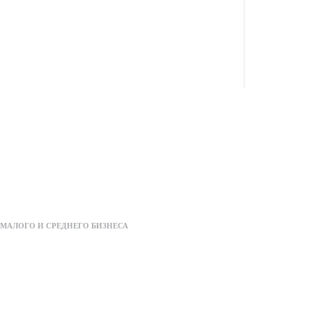
нии: 5%~90% без конденсации
E50UH”
 помечены
*
МАЛОГО И СРЕДНЕГО БИЗНЕСА