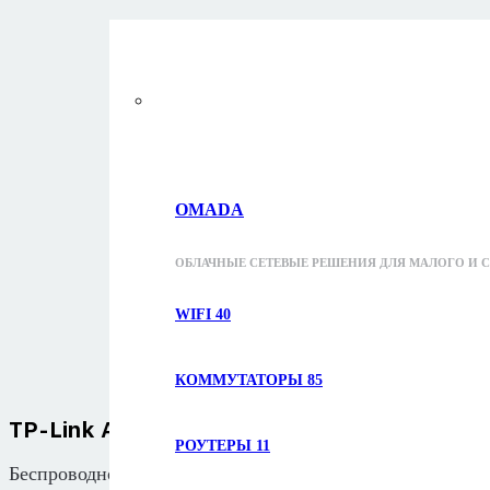
OMADA
ОБЛАЧНЫЕ СЕТЕВЫЕ РЕШЕНИЯ ДЛЯ МАЛОГО И С
WIFI
40
КОММУТАТОРЫ
85
TP-Link Archer TXE50UH
РОУТЕРЫ
11
Беспроводной USB-адаптер AXE3000 Wi-Fi 6E с высок