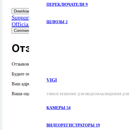
Влажность при хране
ПЕРЕКЛЮЧАТЕЛИ
9
Download
Support
ШЛЮЗЫ
2
Official link
Comments (0)
Отзывы
Отзывов пока нет.
Будьте первым, кто оставил отзыв на “TP-Link Archer TX
VIGI
Ваш адрес email не будет опубликован.
Обязательные поля
Ваша оценка
*
УМНОЕ РЕШЕНИЕ ДЛЯ ВИДЕОНАБЛЮДЕНИЯ ДЛЯ 
КАМЕРЫ
54
ВИДЕОРЕГИСТРАТОРЫ
19