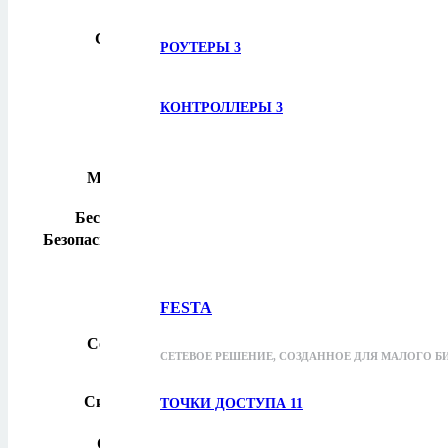
11ac: до 867 Мбит/с (ди
11n: до 300 Мбит/с (дин
Скорость сигнала
11a: до 54 Мбит/с (дина
РОУТЕРЫ
3
2,4 ГГц:
11ax: до 574 Мбит/с (ди
11n: до 300 Мбит/с (дин
КОНТРОЛЛЕРЫ
3
11g: до 54 Мбит/с (дина
11b: до 11 Мбит/с (дина
6 ГГц: 13 дБм (FCC)
Мощность передачи
5 ГГц: 14 дБм (FCC)
2,4 ГГц: 15 дБм(FCC)
Беспроводные режимы
Режим инфраструктуры
Безопасность беспроводной сети
WEP, WPA/WPA2/WPA3
ДРУГИЕ
Сертификация
FCC, CE, RoHS
AXE3000 Wi-Fi 6E Hig
FESTA
TXE50UH
Содержимое упаковки
Руководство по быст
СЕТЕВОЕ РЕШЕНИЕ, СОЗДАННОЕ ДЛЯ МАЛОГО Б
Ресурсный компакт-д
USB 3.0 Cradle
Системные требования
Поддерживаемые опер
ТОЧКИ ДОСТУПА
11
Рабочая температур
Окружающая среда
Рабочая влажность: 