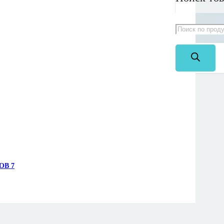
P-Link
0%!
СОВ
7