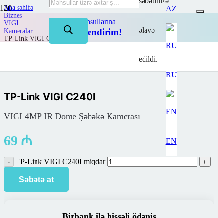
səbətinizə
Ana səhifə
AZ
Biznes
TP-Link məhsullarına
VIGI
əlavə
50%-dək endirim!
Kameralar
TP-Link VIGI C240I
edildi.
RU
TP-Link VIGI C240I
VIGI 4MP IR Dome Şəbəkə Kamerası
69
₼
EN
TP-Link VIGI C240I miqdar
Səbətə at
Birbank ilə hissəli ödəniş