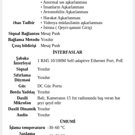
• Anormal səs aşkarlanması
• İnsanların Aşkarlanması
• Avtomobilin Aşkarlanması
• Hərəkət Aşkarlanması
Əsas Tədbir
• Videoya müdaxilənin aşkarlanması
• İstisna ( Qeyri-qanuni Giriş)
Siqnal Bağlantısı
Mesaj Push
Bağlama Metodu
Yoxdur
Çıxış bildirişi
Mesaj Push
İNTERFASLAR
Şəbəkə
1 RJ45 10/100M Self-adaptive Ethernet Port, PoE
İnterfeysi
Siqnal
Yoxdur
Sıfırlama
Yoxdur
Düyməsi
Güc
DC Güc Portu
Botda Yaddaş
Yoxdur
Daxili
Bəli; Kameranın 15 fut radiusunda baş verən hər
Mikrofon
şeyi qeyd edir
Daxili Dinamik
Yoxdur
Audio
Yoxdur
ÜMUMİ
İşləmə temperaturu
-30–60 °C
Saxlama