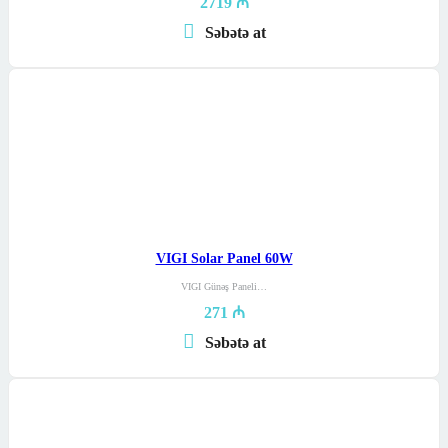
2719
₼
Səbətə at
VIGI Solar Panel 60W
VIGI Günəş Paneli…
271
₼
Səbətə at