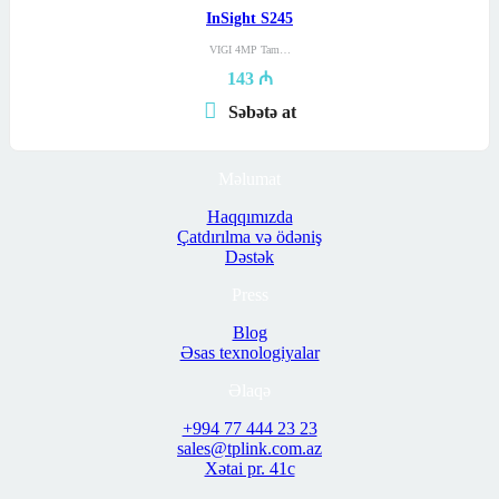
InSight S245
VIGI 4MP Tam…
143
₼
Səbətə at
Məlumat
Haqqımızda
Çatdırılma və ödəniş
Dəstək
Press
Blog
Əsas texnologiyalar
Əlaqə
+994 77 444 23 23
sales@tplink.com.az
Xətai pr. 41c