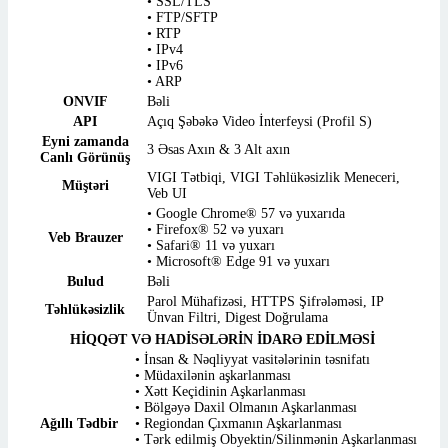
• SSL/TLS
• FTP/SFTP
• RTP
• IPv4
• IPv6
• ARP
ONVIF
Bəli
API
Açıq Şəbəkə Video İnterfeysi (Profil S)
Eyni zamanda
3 Əsas Axın & 3 Alt axın
Canlı Görünüş
VIGI Tətbiqi, VIGI Təhlükəsizlik Meneceri,
Müştəri
Veb UI
• Google Chrome® 57 və yuxarıda
• Firefox® 52 və yuxarı
Veb Brauzer
• Safari® 11 və yuxarı
• Microsoft® Edge 91 və yuxarı
Bulud
Bəli
Parol Mühafizəsi, HTTPS Şifrələməsi, IP
Təhlükəsizlik
Ünvan Filtri, Digest Doğrulama
HİQQƏT VƏ HADİSƏLƏRİN İDARƏ EDİLMƏSİ
• İnsan & Nəqliyyat vasitələrinin təsnifatı
• Müdaxilənin aşkarlanması
• Xətt Keçidinin Aşkarlanması
• Bölgəyə Daxil Olmanın Aşkarlanması
Ağıllı Tədbir
• Regiondan Çıxmanın Aşkarlanması
• Tərk edilmiş Obyektin/Silinmənin Aşkarlanması