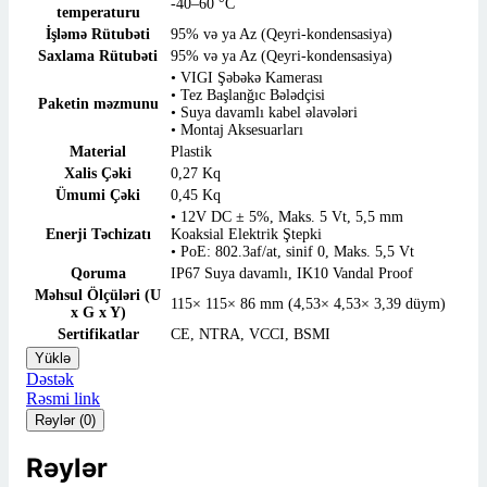
-40–60 °C
temperaturu
İşləmə Rütubəti
95% və ya Az (Qeyri-kondensasiya)
Saxlama Rütubəti
95% və ya Az (Qeyri-kondensasiya)
• VIGI Şəbəkə Kamerası
• Tez Başlanğıc Bələdçisi
Paketin məzmunu
• Suya davamlı kabel əlavələri
• Montaj Aksesuarları
Material
Plastik
Xalis Çəki
0,27 Kq
Ümumi Çəki
0,45 Kq
• 12V DC ± 5%, Maks. 5 Vt, 5,5 mm
Enerji Təchizatı
Koaksial Elektrik Ştepki
• PoE: 802.3af/at, sinif 0, Maks. 5,5 Vt
Qoruma
IP67 Suya davamlı, IK10 Vandal Proof
Məhsul Ölçüləri (U
115× 115× 86 mm (4,53× 4,53× 3,39 düym)
x G x Y)
Sertifikatlar
CE, NTRA, VCCI, BSMI
Yüklə
Dəstək
Rəsmi link
Rəylər (0)
Rəylər