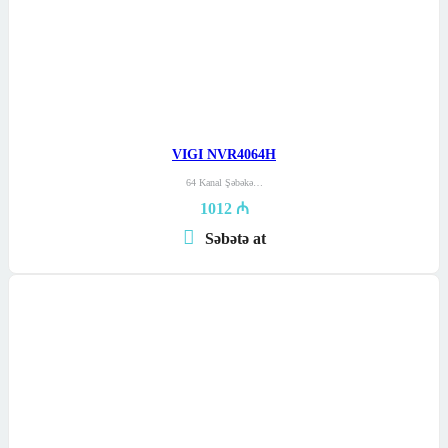
VIGI NVR4064H
64 Kanal Şəbəkə…
1012
₼
Səbətə at