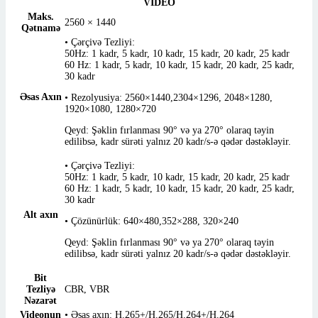
VIDEO
Maks.
2560 × 1440
Qətnamə
• Çərçivə Tezliyi:
50Hz: 1 kadr, 5 kadr, 10 kadr, 15 kadr, 20 kadr, 25 kadr
60 Hz: 1 kadr, 5 kadr, 10 kadr, 15 kadr, 20 kadr, 25 kadr,
30 kadr
Əsas Axın
• Rezolyusiya: 2560×1440,2304×1296, 2048×1280,
1920×1080, 1280×720
Qeyd: Şəklin fırlanması 90° və ya 270° olaraq təyin
edilibsə, kadr sürəti yalnız 20 kadr/s-ə qədər dəstəkləyir.
• Çərçivə Tezliyi:
50Hz: 1 kadr, 5 kadr, 10 kadr, 15 kadr, 20 kadr, 25 kadr
60 Hz: 1 kadr, 5 kadr, 10 kadr, 15 kadr, 20 kadr, 25 kadr,
30 kadr
Alt axın
• Çözünürlük: 640×480,352×288, 320×240
Qeyd: Şəklin fırlanması 90° və ya 270° olaraq təyin
edilibsə, kadr sürəti yalnız 20 kadr/s-ə qədər dəstəkləyir.
Bit
Tezliyə
CBR, VBR
Nəzarət
Videonun
• Əsas axın: H.265+/H.265/H.264+/H.264