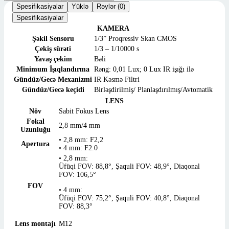
Spesifikasiyalar
Yüklə
Rəylər (0)
Spesifikasiyalar
KAMERA
Şəkil Sensoru
1/3” Proqressiv Skan CMOS
Çekiş sürəti
1/3 – 1/10000 s
Yavaş çekim
Bəli
Minimum İşıqlandırma
Rəng: 0,01 Lux; 0 Lux IR işığı ilə
Gündüz/Gecə Mexanizmi
IR Kəsmə Filtri
Gündüz/Gecə keçidi
Birləşdirilmiş/ Planlaşdırılmış/Avtomatik
LENS
Növ
Sabit Fokus Lens
Fokal
2,8 mm/4 mm
Uzunluğu
• 2,8 mm: F2,2
Apertura
• 4 mm: F2.0
• 2,8 mm:
Üfüqi FOV: 88,8°, Şaquli FOV: 48,9°, Diaqonal
FOV: 106,5°
FOV
• 4 mm:
Üfüqi FOV: 75,2°, Şaquli FOV: 40,8°, Diaqonal
FOV: 88,3°
Lens montajı
M12