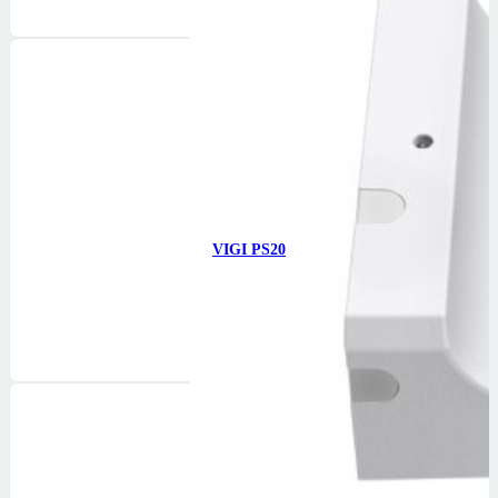
VIGI PS20
Günəş Paneli olmayan…
814
₼
Səbətə at