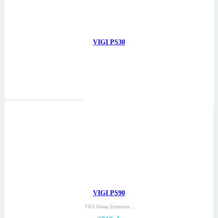
VIGI PS30
Günəş Paneli olmayan…
1086
₼
Səbətə at
VIGI PS90
VIGI Günəş Sisteminə…