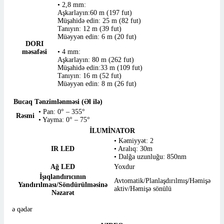
• 2,8 mm:
Aşkarlayın:60 m (197 fut)
Müşahidə edin: 25 m (82 fut)
Tanıyın: 12 m (39 fut)
Müəyyən edin: 6 m (20 fut)
DORI
məsafəsi
• 4 mm:
Aşkarlayın: 80 m (262 fut)
Müşahidə edin:33 m (109 fut)
Tanıyın: 16 m (52 ​​fut)
Müəyyən edin: 8 m (26 fut)
Bucaq Tənzimlənməsi (Əl ilə)
• Pan: 0° – 355°
Rəsmi
• Yayma: 0° – 75°
İLUMİNATOR
• Kəmiyyət: 2
IR LED
• Aralıq: 30m
• Dalğa uzunluğu: 850nm
Ağ LED
Yoxdur
İşıqlandırıcının
Avtomatik/Planlaşdırılmış/Həmişə
Yandırılması/Söndürülməsinə
aktiv/Həmişə sönülü
Nəzarət
ə qədər