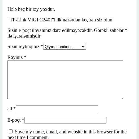
Hələ heç bir rəy yoxdur.
“TP-Link VIGI C240I”i ilk nəzərdən keçirən siz olun
Sizin e-poçt ünvanınız dərc edilməyəcəkdir.
Gərəkli sahələr
*
ilə işarələnmişdir
Sizin reytinqiniz
*
Rəyiniz
*
ad
*
E-poçt
*
Save my name, email, and website in this browser for the
next time I comment.