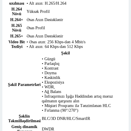
sıxılması
• Alt axın: H.265/H.264
H.264
Yüksək Profil
Növü
H.264+
Əsas Axın Dəstəklənir
H.265
Əsas Profil
Növü
H.265+
Əsas Axın Dəstəklənir
Video Bit
• Əsas axın: 256 Kbps-dən 4 Mbit/s
Tezliyi
• Alt axın: 64 Kbps-dən 512 Kbps
Şəkil
• Güzgü
• Parlaqlıq
• Kontrast
• Doyma
• Kəskinlik
• Ekspozisiya
Şəkil Parametrləri
• WDR,
• Ağ Balans
• İnfraqırmızı İşığa Həddindən artıq məruz
qalmanın qarşısını alın
• Müştəri Proqramı ilə Tənzimlənən HLC
• Fırlanma (90°/270°)
Şəklin
BLC/3D DNR/HLC/SmartIR
Təkmilləşdirilməsi
Geniş dinamik
DWDR