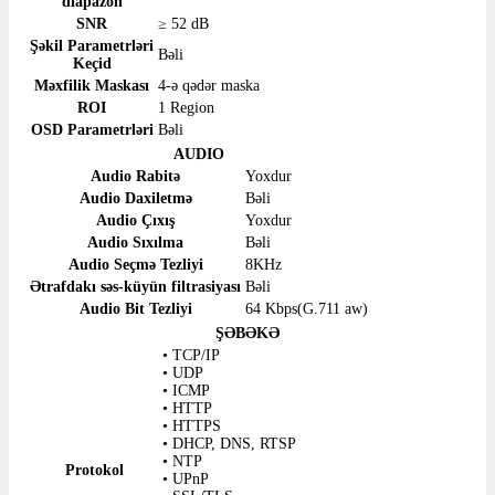
diapazon
SNR
≥ 52 dB
Şəkil Parametrləri
Bəli
Keçid
Məxfilik Maskası
4-ə qədər maska
ROI
1 Region
OSD Parametrləri
Bəli
AUDIO
Audio Rabitə
Yoxdur
Audio Daxiletmə
Bəli
Audio Çıxış
Yoxdur
Audio Sıxılma
Bəli
Audio Seçmə Tezliyi
8KHz
Ətrafdakı səs-küyün filtrasiyası
Bəli
Audio Bit Tezliyi
64 Kbps(G.711 aw)
ŞƏBƏKƏ
• TCP/IP
• UDP
• ICMP
• HTTP
• HTTPS
• DHCP, DNS, RTSP
• NTP
Protokol
• UPnP