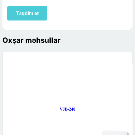
Oxşar məhsullar
VJB-240
VIGI Şəbəkə Kamerası…
32
₼
Səbətə at