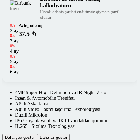
kalkulyatoru
Hissəli ödəniş şərtləri endirimsiz qiymətə şamil
olunur
0%
Aylıq ödəniş
2 ay
37.5 ₼
0%
3 ay
0%
4 ay
0%
5 ay
0%
6 ay
4MP Super-High Definition və IR Night Vision
İnsan & Avtomobilin Təsnifatı
Ağıllı Aşkarlama
Ağıllı Video Təkmilləşdirmə Texnologiyası
Daxili Mikrofon
IP67 suya davamlı və IK10 vandaldan qorunur
H.265+ Sıxılma Texnologiyası
Daha çox göstər
Daha az göstər