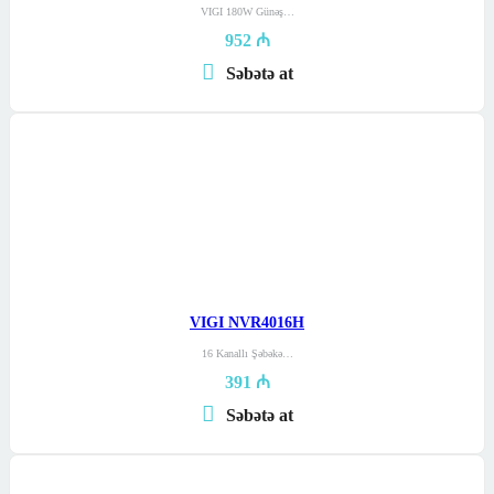
VIGI 180W Günəş…
952
₼
Səbətə at
VIGI NVR4016H
16 Kanallı Şəbəkə…
391
₼
Səbətə at