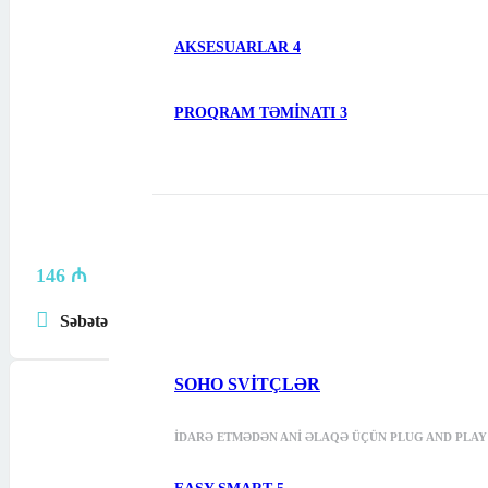
AKSESUARLAR
4
PROQRAM TƏMINATI
3
146
₼
Səbətə at
SOHO SVITÇLƏR
İDARƏ ETMƏDƏN ANI ƏLAQƏ ÜÇÜN PLUG AND PLAY