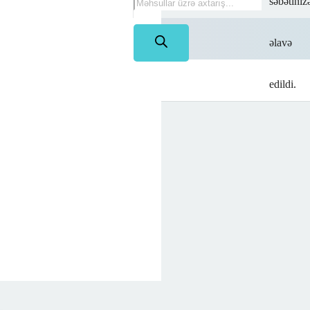
səbətiniz
na
əlavə
rim!
edildi.