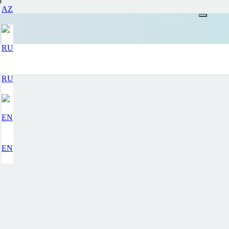
ə
AZ
RU
EN