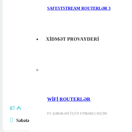
SAFESTSTREAM ROUTERLƏR
3
XIDMƏT PROVAYDERI
WIFI ROUTERLƏR
87
₼
EV ŞƏBƏKƏSI ÜÇÜN ETIBARLI SEÇIM
Səbətə at