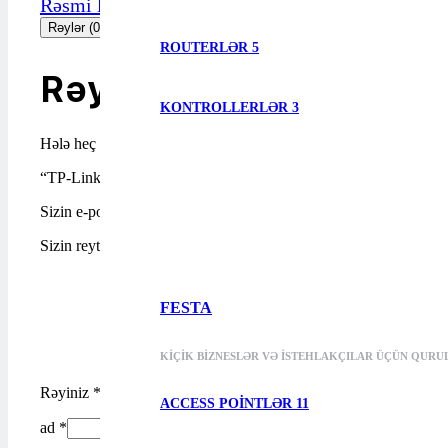
Rəsmi link
Rəylər (0)
ROUTERLƏR
5
Rəylər
KONTROLLERLƏR
3
Hələ heç bir rəy yoxdur.
“TP-Link Tapo A100”i ilk nəzərdən keçirən siz olun
Sizin e-poçt ünvanınız dərc edilməyəcəkdir.
Gərəkli sahələr
*
ilə
Sizin reytinqiniz
*
FESTA
KIÇIK BIZNESLƏR VƏ ISTEHLAKÇILAR ÜÇÜN QURU
Rəyiniz
*
ACCESS POINTLƏR
11
ad
*