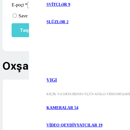
SVITÇLƏR
9
E-poçt
*
Save my name, email, and website in this browser for the ne
ŞLÜZLƏR
2
Oxşar məhsullar
VIGI
KIÇIK VƏ ORTA BIZNES ÜÇÜN AĞILLI VIDEOMÜŞAH
KAMERALAR
54
VIDEO QEYDIYYATÇILAR
19