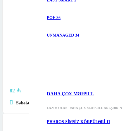
EASY SMART
5
POE
36
UNMANAGED
34
82
₼
DAHA ÇOX MƏHSUL
Səbətə at
LAZIM OLAN DAHA ÇOX MƏHSULU ARAŞDIRIN
PHAROS SIMSIZ KÖRPÜLƏRI
11