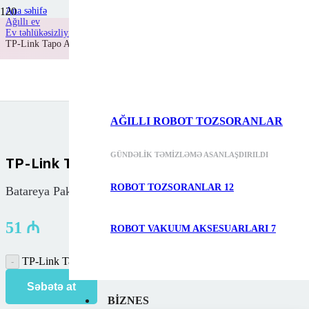
Ana səhifə
TP-Link məhsulları
Ağıllı ev
Ev təhlükəsizliyi
TP-Link Tapo A100
50%-dək endi
AĞILLI ROBOT TOZSORANLAR
GÜNDƏLIK TƏMIZLƏMƏ ASANLAŞDIRILDI
TP-Link Tapo A100
ROBOT TOZSORANLAR
12
Batareya Paketi
51
₼
ROBOT VAKUUM AKSESUARLARI
7
TP-Link Tapo A100 miqdar
Səbətə at
BIZNES