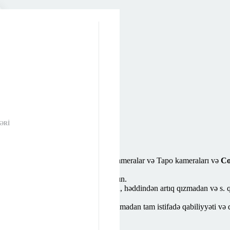
ƏRI
 qədər)† Tapo batareyası ilə işləyən kameralar və Tapo kameraları və
Co
ində asanlıqla buraxın və ya quraşdırın.
 artıq yüklənmədən, qısaqapanmadan, həddindən artıq qızmadan və s. 
rmaqla USB kabel ilə doldurun.
rlanmış Tapo A100 yaddaş effekti olmadan tam istifadə qabiliyyəti və d