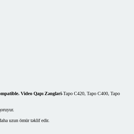
mpatible. Video Qapı Zəngləri
-Tapo C420, Tapo C400, Tapo
qoruyur.
aha uzun ömür təklif edir.