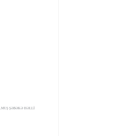
 işarələnmişdir
LMUŞ ŞƏBƏKƏ HƏLLI