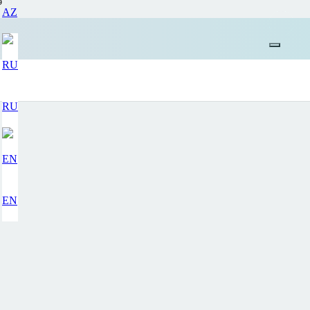
ə
AZ
RU
EN