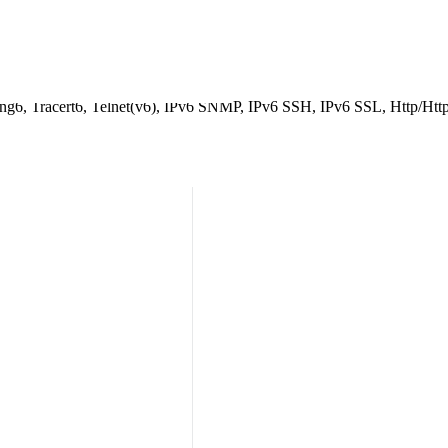
Snooping
MTU) kəşfi
 (ICMP) versiyası 6
Ping6, Tracert6, Telnet(v6), IPv6 SNMP, IPv6 SSH, IPv6 SSL, Http/Ht
 (RFC2620)
 (RFC2618)
RFC2925)
in
3,9)
əsilə
ətçi
i
əsilə
inin istifadəsini tələb edir
 Interface (CLI)