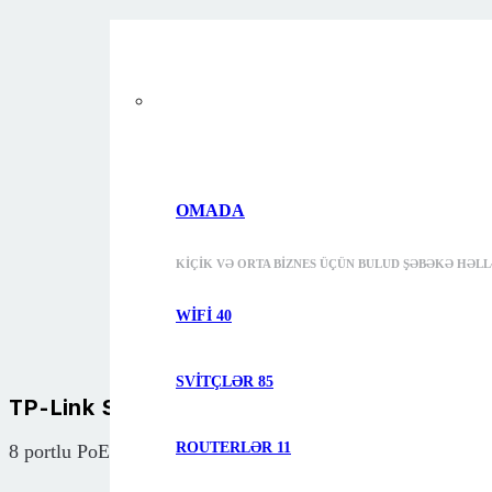
OMADA
KIÇIK VƏ ORTA BIZNES ÜÇÜN BULUD ŞƏBƏKƏ HƏLL
WIFI
40
SVITÇLƏR
85
TP-Link S4500-16GP
ROUTERLƏR
11
8 portlu PoE+ ilə Omada Pro 16 Port Gigabit Smart Switch