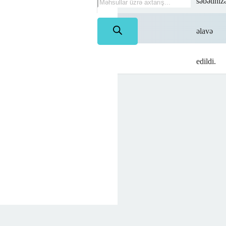
səbətiniz
na
əlavə
rim!
edildi.