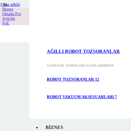
Ana səhifə
TP-Link məhsulları
Biznes
Omada Pro
Svitçlər
50%-dək endi
PoE
TP-Link S4500-16GP
AĞILLI ROBOT TOZSORANLAR
GÜNDƏLIK TƏMIZLƏMƏ ASANLAŞDIRILDI
ROBOT TOZSORANLAR
12
ROBOT VAKUUM AKSESUARLARI
7
BIZNES