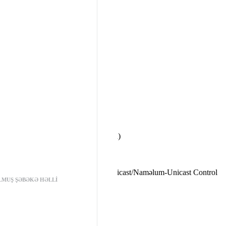
 PD qoşulmaqla)
(120 Vt PD qoşulmaqla)
RAM XÜSUSİYYƏTLƏRİ
i Prioritet), WRR (Çəkili Round Robin)
ed Reting Limit
mə Rejimləri (kbps/nisbət), Yayım/Multicast/Naməlum-Unicast Control
LMUŞ ŞƏBƏKƏ HƏLLI
ini dəstəkləyir
v6 Statik Marşrut
elay, DHCP VLAN Relay